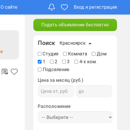
О сайте
Вход и регистрация
Подать объявление бесплатно
Поиск
Красноярск
ке
Студия
Комната
Дом
1
2
3
4-х ком.
Подселение
Цена за месяц (руб.)
Расположение