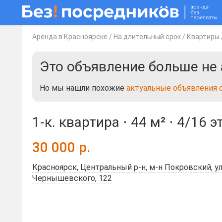
Аренда в Красноярске
/
На длительный срок
/
Квартиры
Это объявление больше не 
Но мы нашли похожие
актуальные объявления 
1-к. квартира ⋅
44 м²
⋅
4/16 э
30 000
р.
Красноярск, Центральный р-н, м-н Покровский, ул
Чернышевского, 122