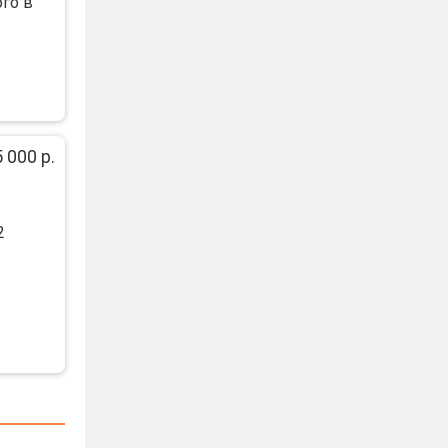
го в
 000 р.
2