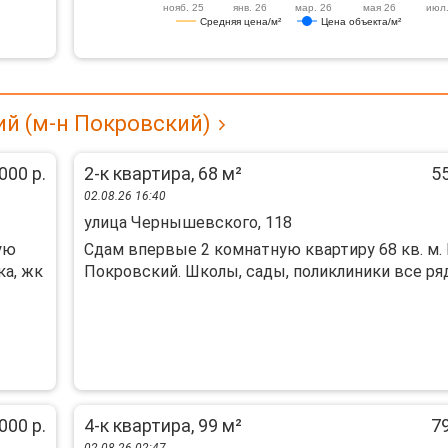
нояб. 25
янв. 26
мар. 26
мая 26
июл.
Средняя цена/м²
Цена объекта/м²
ий (м-н Покровский)
000 р.
2-к квартира, 68 м²
55
02.08.26 16:40
улица Чернышевского, 118
ую
Сдам впервые 2 комнатную квартиру 68 кв. м. 
ка, жк
Покровский. Школы, сады, поликлиники все рядо
000 р.
4-к квартира, 99 м²
79