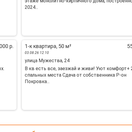
этаже монолитно-кирпичного дома, построенно
2024...
000 р.
1-к квартира, 50 м²
55
03.08.26 12:10
улица Мужества, 24
х.
В кв есть все, заезжай и живи! Уют комфорт+ 
спальных места Сдача от собственника Р-он
Покровка...