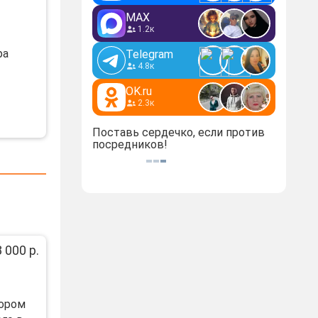
MAX
1.2к
ра
Telegram
4.8к
OK.ru
2.3к
Поставь сердечко, если против
посредников!
 000 р.
тором