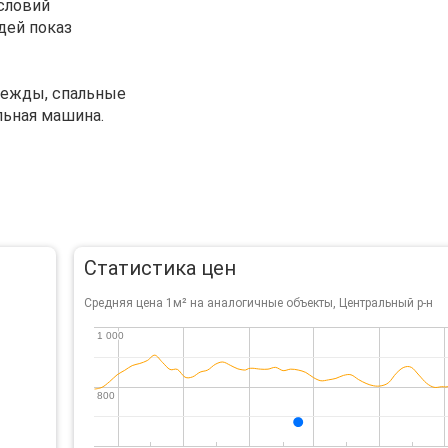
словий
дей показ
одежды, спальные
льная машина.
Статистика цен
Средняя цена 1м² на аналогичные объекты, Центральный р-н
1 000
1 000
800
800