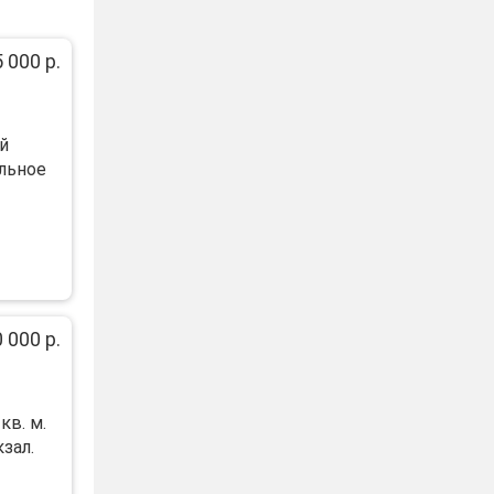
 000 р.
й
льное
 000 р.
в. м.
зал.