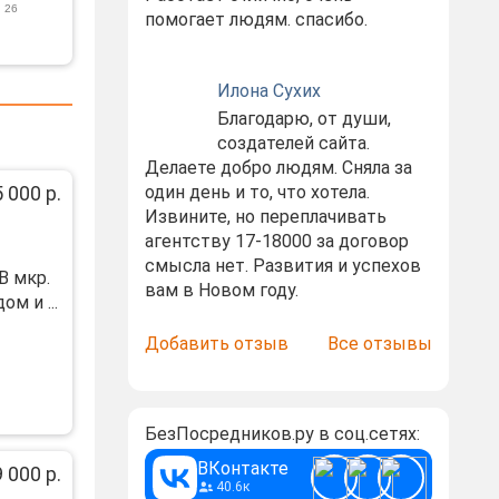
 26
помогает людям. спасибо.
Илона Сухих
Благодарю, от души,
создателей сайта.
Делаете добро людям. Сняла за
 000 р.
один день и то, что хотела.
Извините, но переплачивать
агентству 17-18000 за договор
смысла нет. Развития и успехов
В мкр.
вам в Новом году.
м и ...
Добавить отзыв
Все отзывы
БезПосредников.ру в соц.сетях:
ВКонтакте
 000 р.
40.6к