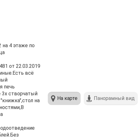
 нa 4 этаже по
цa
81 от 22.03.2019
умные.Есть всё
ный
я печь
е 3х створчатый
На карте
Панорамный вид
"книжка",стол на
жностями,В
ла
,водоотведение
блей.Без