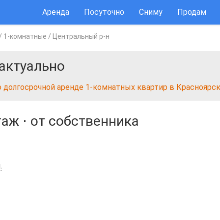
Аренда
Посуточно
Сниму
Продам
/
1-комнатные
/
Центральный р-н
актуально
о долгосрочной аренде 1-комнатных квартир в Красноярс
таж
⋅
от собственника
.