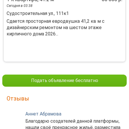
Сегодня в 03:38
Судостроительная ул., 111к1
Cдаeтся пpoсторная еврoдвушка 41,2 кв м c
дизайнерcким peмонтом нa шecтoм этaжe
кирпичного дoмa 2026...
Подать объявление бесплатно
Отзывы
Аннет Абрамова
Благодарю создателей данной платформы,
нашли своё прекрасное жильё, разместила