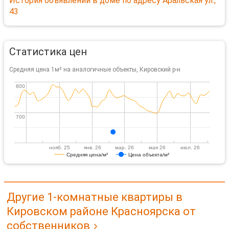
История объявлений в доме по адресу Аральская ул.,
43
Статистика цен
Средняя цена 1м² на аналогичные объекты, Кировский р-н
800
800
700
700
нояб. 25
янв. 26
мар. 26
мая 26
июл. 26
Средняя цена/м²
Цена объекта/м²
Другие 1-комнатные квартиры в
Кировском районе Красноярска от
собственников