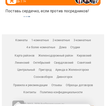
2.3к
Поставь сердечко, если против посредников!
Комнаты
1-комнатные
2-комнатные
3-комнатные
4 и более -комнатные
Дома
Студии
Карта районов
Железнодорожный район
Кировский
Ленинский
Октябрьский
Свердловский
Советский
Центральный
Пригород
Аренда в Железногорске
Сосновоборск
Дивногорск
Правила и рекомендации
Отзывы
Образцы договоров
Контакты
Политика конфиденциальности
© 2013–2026 БезПосредников.ру