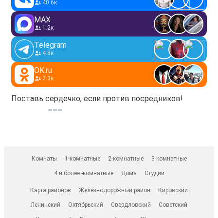
40.6к
MAX
1.2к
Telegram
4.8к
OK.ru
2.3к
Поставь сердечко, если против посредников!
Комнаты
1-комнатные
2-комнатные
3-комнатные
4 и более -комнатные
Дома
Студии
Карта районов
Железнодорожный район
Кировский
Ленинский
Октябрьский
Свердловский
Советский