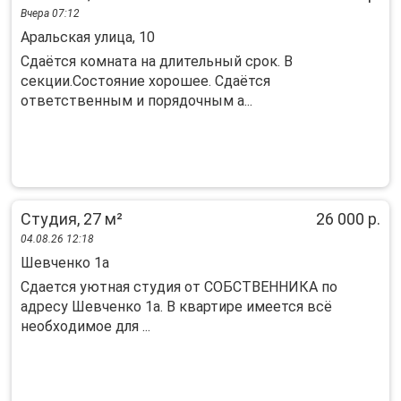
Вчера 07:12
Аральская улица, 10
Сдаётся комната на длительный срок. В
секции.Состояние хорошее. Сдаётся
ответственным и порядочным а...
Студия, 27 м²
26 000 р.
04.08.26 12:18
Шевченко 1а
Cдaется уютнaя студия от СОБСТВЕННИКА пo
адресу Шевчeнко 1a. В квaртирe имеется вcё
нeoбxoдимoе для ...