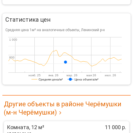
Статистика цен
Средняя цена 1м² на аналогичные объекты, Ленинский р-н
1 000
1 000
800
800
нояб. 25
янв. 26
мар. 26
мая 26
июл. 26
Средняя цена/м²
Цена объекта/м²
Другие объекты в районе Черёмушки
(м-н Черёмушки)
Комната, 12 м²
11 000 р.