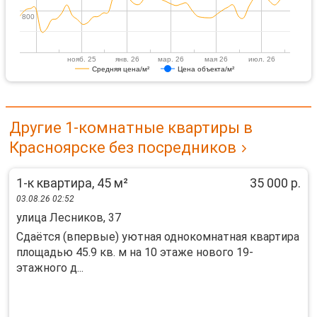
800
800
нояб. 25
янв. 26
мар. 26
мая 26
июл. 26
Средняя цена/м²
Цена объекта/м²
Другие 1-комнатные квартиры в
Красноярске без посредников
1-к квартира, 45 м²
35 000 р.
03.08.26 02:52
улица Лесников, 37
Сдаётся (впервые) уютная однокомнатная квартира
площадью 45.9 кв. м на 10 этаже нового 19-
этажного д...