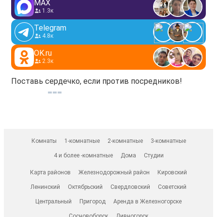
MAX
1.3к
Telegram
4.8к
OK.ru
2.3к
Поставь сердечко, если против посредников!
Комнаты
1-комнатные
2-комнатные
3-комнатные
4 и более -комнатные
Дома
Студии
Карта районов
Железнодорожный район
Кировский
Ленинский
Октябрьский
Свердловский
Советский
Центральный
Пригород
Аренда в Железногорске
Сосновоборск
Дивногорск