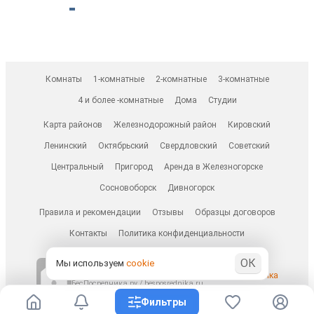
Комнаты
1-комнатные
2-комнатные
3-комнатные
4 и более -комнатные
Дома
Студии
Карта районов
Железнодорожный район
Кировский
Ленинский
Октябрьский
Свердловский
Советский
Центральный
Пригород
Аренда в Железногорске
Сосновоборск
Дивногорск
Правила и рекомендации
Отзывы
Образцы договоров
Контакты
Политика конфиденциальности
ОК
Мы используем
cookie
© 2013–2026 БезПосредников.ру
Ранее известен как
БесПосредника.ру / besposrednika.ru
Фильтры