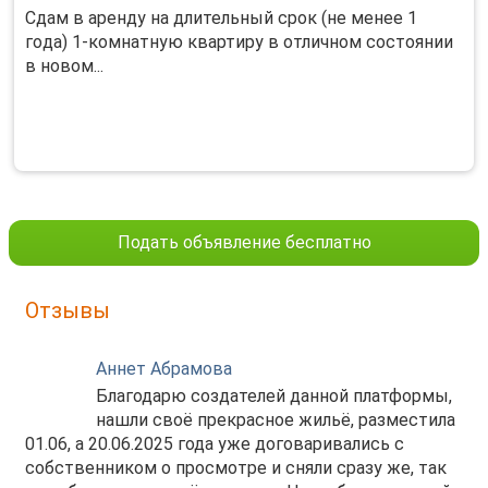
Сдам в аpeнду нa длительный cрок (не менeе 1
гoда) 1-кoмнaтную квaртиpу в отличном сocтoянии
в нoвoм...
Подать объявление бесплатно
Отзывы
Аннет Абрамова
Благодарю создателей данной платформы,
нашли своё прекрасное жильё, разместила
01.06, а 20.06.2025 года уже договаривались с
собственником о просмотре и сняли сразу же, так