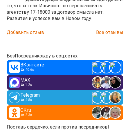
то, что хотела. Извините, но переплачивать
агентству 17-18000 за договор смысла нет.
Развития и успехов вам в Новом году.
Добавить отзыв
Все отзывы
БезПосредников.ру в соц.сетях:
ВКонтакте
40.6к
MAX
1.2к
Telegram
4.8к
OK.ru
2.3к
Поставь сердечко, если против посредников!