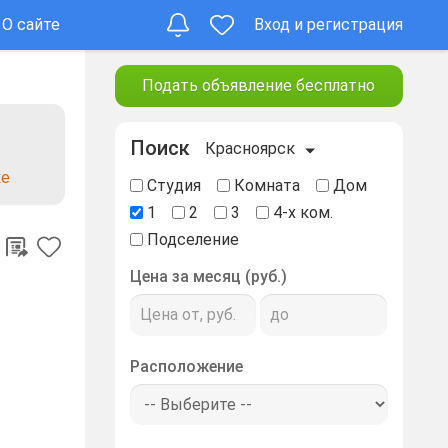
О сайте
Вход и регистрация
Подать объявление бесплатно
Поиск
Красноярск
ке
Студия
Комната
Дом
1
2
3
4-х ком.
Подселение
Цена за месяц (руб.)
Расположение