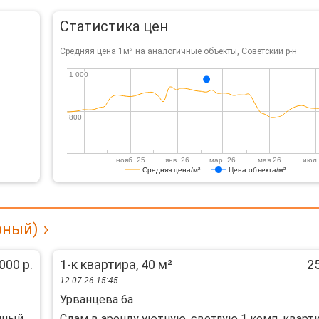
Статистика цен
Средняя цена 1м² на аналогичные объекты, Советский р-н
1 000
1 000
800
800
нояб. 25
янв. 26
мар. 26
мая 26
июл.
Средняя цена/м²
Цена объекта/м²
рный)
000 р.
1-к квартира, 40 м²
25
12.07.26 15:45
Урванцева 6а
нный,
Сдам в аренду уютную, светлую 1 комп. кварти