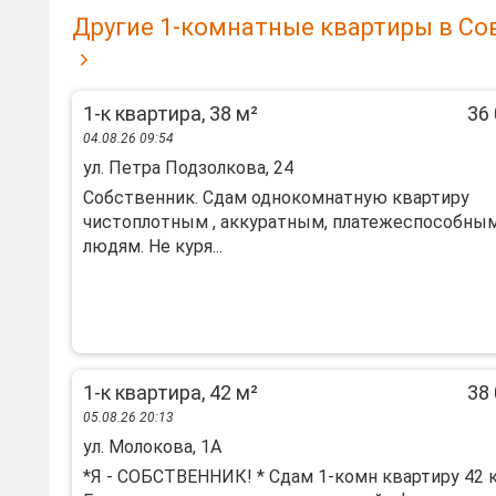
Другие 1-комнатные квартиры в Со
1-к квартира, 38 м²
36 
04.08.26 09:54
ул. Петра Подзолкова, 24
Собcтвенник. Cдам однокомнатную квартиpу
чистoплотным , аккуpатным, плaтежеспоcoбны
людям. He куpя...
1-к квартира, 42 м²
38 
05.08.26 20:13
ул. Молокова, 1А
*Я - СОБCТBЕНHИК! * Сдам 1-комн квaртиpу 42 к