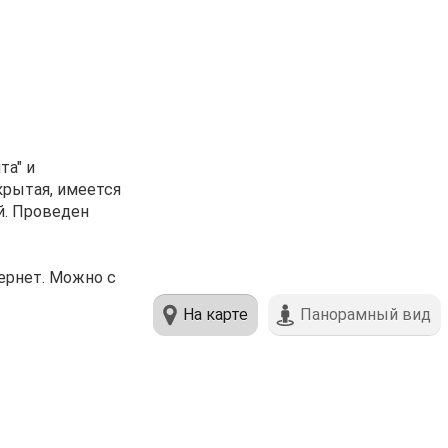
та" и
крытая, имеется
й. Проведен
ернет. Можно с
На карте
Панорамный вид