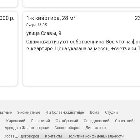
000 р.
1-к квартира, 28 м²
23
Вчера 16:35
улица Славы, 9
Сдам квартиру от собственника. Все что на фо
в квартире. Цена указана за месяц, +счетчики. Та
натные
3-комнатные
4 и более -комнатные
Дома
Студии
н
Кировский
Ленинский
Октябрьский
Свердловский
Советский
Аренда в Железногорске
Сосновоборск
Дивногорск
Образцы договоров
Контакты
Политика конфиденциальности