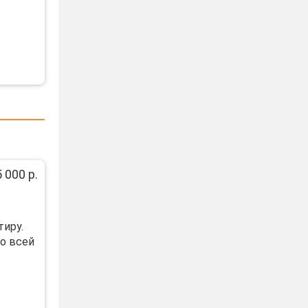
 000 р.
иру.
о всей