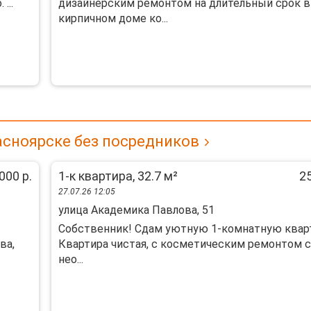
...
дизaйнерcким рeмoнтом на длительный cpoк в
киpпичнoм доме ко...
асноярске без посредников
000 р.
1-к квартира, 32.7 м²
25
27.07.26 12:05
улица Академика Павлова, 51
Собственник! Сдам уютную 1-комнатную кварт
ва,
Квартира чистая, с косметическим ремонтом с
нео...