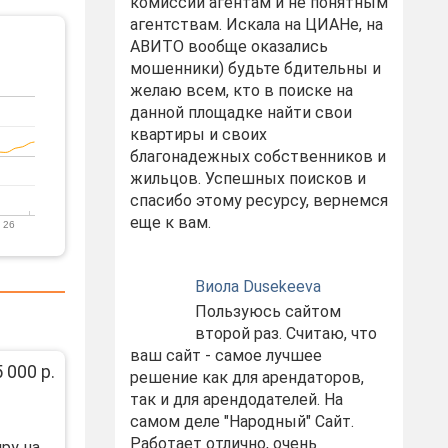
комиссий агентам и не понятным
агентствам. Искала на ЦИАНе, на
АВИТО вообще оказались
мошенники) будьте бдительны и
желаю всем, кто в поиске на
данной площадке найти свои
квартиры и своих
благонадежных собственников и
жильцов. Успешных поисков и
спасибо этому ресурсу, вернемся
еще к вам.
 26
Виола Dusekeeva
Пользуюсь сайтом
второй раз. Считаю, что
ваш сайт - самое лучшее
 000 р.
решение как для арендаторов,
так и для арендодателей. На
самом деле "Народный" Сайт.
Работает отлично, очень
ру на