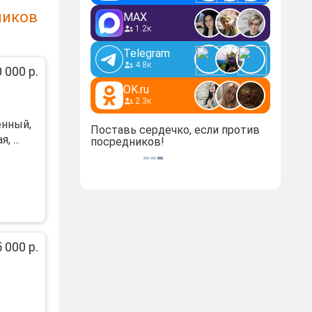
ников
MAX
1.2к
Telegram
4.8к
 000 р.
OK.ru
2.3к
енный,
Поставь сердечко, если против
 ...
посредников!
 000 р.