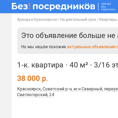
Аренда в Красноярске
/
На длительный срок
/
Квартиры
Это объявление больше не 
Но мы нашли похожие
актуальные объявления 
1-к. квартира ⋅
40 м²
⋅
3/16 э
38 000
р.
Красноярск, Советский р-н, м-н Северный, переу
Светлогорский, 24