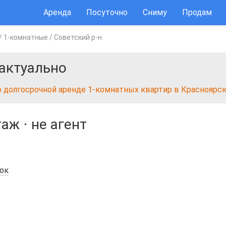
Аренда
Посуточно
Сниму
Продам
/
1-комнатные
/
Советский р-н
актуально
о долгосрочной аренде 1-комнатных квартир в Красноярс
таж
⋅
не агент
лок