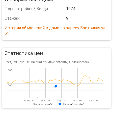
Год постройки / Ввода:
1974
Этажей:
9
История объявлений в доме по адресу Восточная ул.,
51
Статистика цен
Средняя цена 1м² на аналогичные объекты, Железногорск
800
800
600
600
нояб. 25
янв. 26
мар. 26
мая 26
июл. 26
Средняя цена/м²
Цена объекта/м²