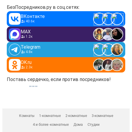
БезПосредников.ру в соц.сетях:
ВКонтакте
40.6к
MAX
1.2к
Telegram
4.8к
OK.ru
2.3к
Поставь сердечко, если против посредников!
Комнаты
1-комнатные
2-комнатные
3-комнатные
4 и более -комнатные
Дома
Студии