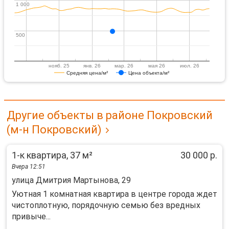
1 000
1 000
500
500
нояб. 25
янв. 26
мар. 26
мая 26
июл. 26
Средняя цена/м²
Цена объекта/м²
Другие объекты в районе Покровский
(м-н Покровский)
1-к квартира, 37 м²
30 000 р.
Вчера 12:51
улица Дмитрия Мартынова, 29
Уютная 1 комнатная квартира в центре города ждет
чистоплотную, порядочную семью без вредных
привыче...