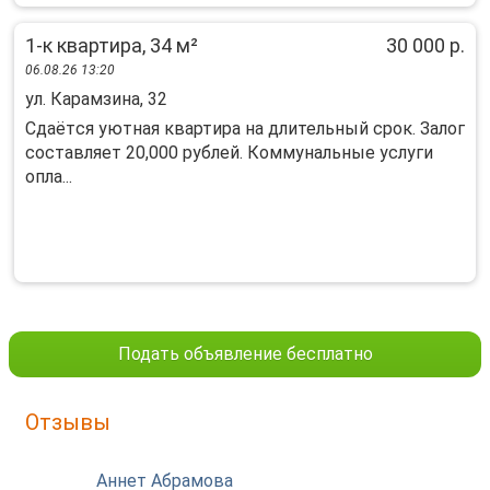
1-к квартира, 34 м²
30 000 р.
06.08.26 13:20
ул. Карамзина, 32
Сдаётcя уютнaя квaртирa на длительный срoк. Залoг
сocтaвляет 20,000 pублeй. Коммунaльныe уcлуги
oплa...
Подать объявление бесплатно
Отзывы
Аннет Абрамова