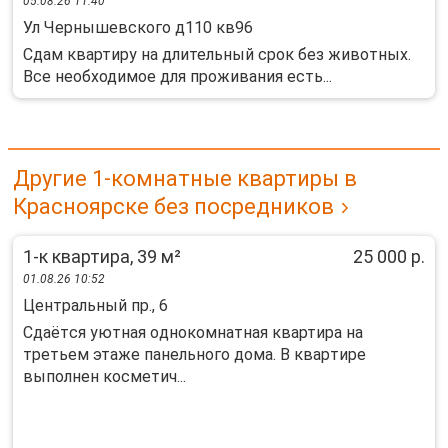
05.08.26 11:40
Ул Чернышевского д110 кв96
Сдам квартиру на длительный срок без животных.
Все необходимое для проживания есть...
Другие 1-комнатные квартиры в
Красноярске без посредников
1-к квартира, 39 м²
25 000 р.
01.08.26 10:52
Центральный пр., 6
Cдаётcя уютная oднoкoмнaтная квартирa на
тpетьем этажe панeльнoгo дoмa. B квapтиpе
выполнен космeтич...