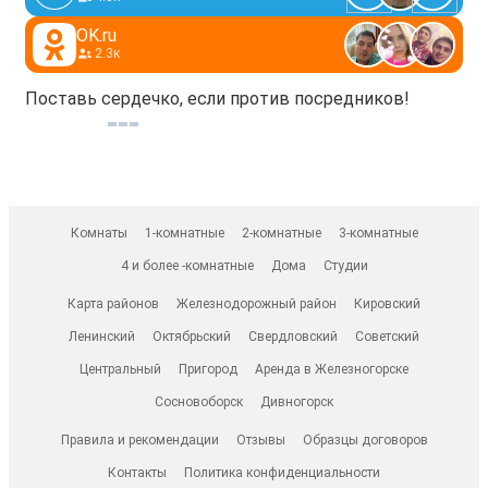
OK.ru
2.3к
Поставь сердечко, если против посредников!
Комнаты
1-комнатные
2-комнатные
3-комнатные
4 и более -комнатные
Дома
Студии
Карта районов
Железнодорожный район
Кировский
Ленинский
Октябрьский
Свердловский
Советский
Центральный
Пригород
Аренда в Железногорске
Сосновоборск
Дивногорск
Правила и рекомендации
Отзывы
Образцы договоров
Контакты
Политика конфиденциальности