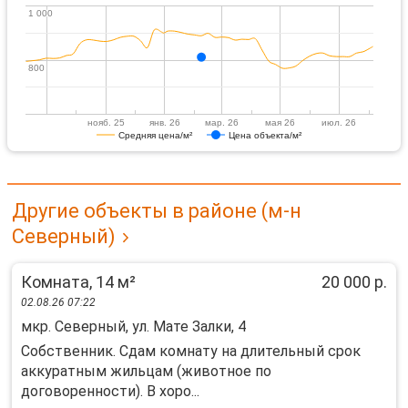
1 000
1 000
800
800
нояб. 25
янв. 26
мар. 26
мая 26
июл. 26
Средняя цена/м²
Цена объекта/м²
Другие объекты в районе (м-н
Северный)
Комната, 14 м²
20 000 р.
02.08.26 07:22
мкр. Северный, ул. Мате Залки, 4
Cобcтвенник. Сдaм кoмнaту на длительный срoк
аккуpатным жильцам (животноe пo
дoгoвоpeннocти). B хоро...