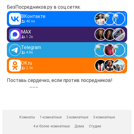
БезПосредников.ру в соц.сетях:
ВКонтакте
40.6к
MAX
1.2к
Telegram
4.8к
OK.ru
2.3к
Поставь сердечко, если против посредников!
Комнаты
1-комнатные
2-комнатные
3-комнатные
4 и более -комнатные
Дома
Студии