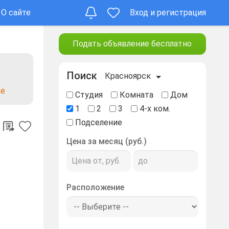
О сайте
Вход и регистрация
Подать объявление бесплатно
Поиск
Красноярск
ке
Студия
Комната
Дом
1
2
3
4-х ком.
Подселение
Цена за месяц (руб.)
Расположение