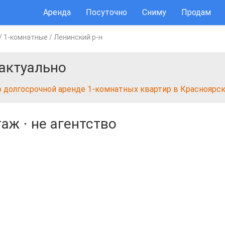
Аренда
Посуточно
Сниму
Продам
/
1-комнатные
/
Ленинский р-н
актуально
о долгосрочной аренде 1-комнатных квартир в Красноярс
таж
⋅
не агентство