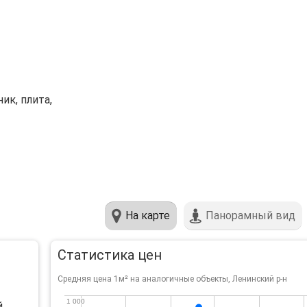
ик, плита,
На карте
Панорамный вид
Статистика цен
Средняя цена 1м² на аналогичные объекты, Ленинский р-н
1 000
1 000
й