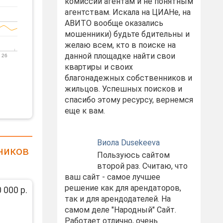
комиссий агентам и не понятным
агентствам. Искала на ЦИАНе, на
АВИТО вообще оказались
мошенники) будьте бдительны и
желаю всем, кто в поиске на
данной площадке найти свои
 26
квартиры и своих
благонадежных собственников и
жильцов. Успешных поисков и
спасибо этому ресурсу, вернемся
еще к вам.
Виола Dusekeeva
ников
Пользуюсь сайтом
второй раз. Считаю, что
ваш сайт - самое лучшее
решение как для арендаторов,
 000 р.
так и для арендодателей. На
самом деле "Народный" Сайт.
Работает отлично, очень