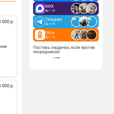
MAX
1.2к
Telegram
 000 р.
4.8к
OK.ru
2.3к
ание
Поставь сердечко, если против
посредников!
 000 р.