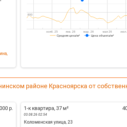
800
800
нояб. 25
янв. 26
мар. 26
мая 26
июл.
Средняя цена/м²
Цена объекта/м²
ина,
нинском районе Красноярска от собствен
000 р.
1-к квартира, 37 м²
40
03.08.26 02:54
Коломенская улица, 23