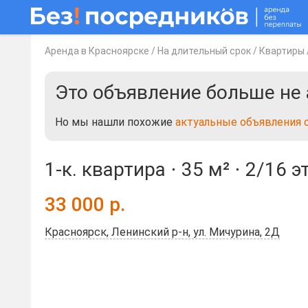
Аренда в Красноярске
/
На длительный срок
/
Квартиры
Это объявление больше не 
Но мы нашли похожие
актуальные объявления 
1-к. квартира ⋅
35 м²
⋅
2/16 э
33 000
р.
Красноярск, Ленинский р-н, ул. Мичурина, 2Д