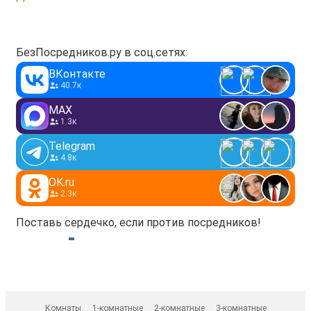
БезПосредников.ру в соц.сетях:
ВКонтакте
40.7к
MAX
1.3к
Telegram
4.8к
OK.ru
2.3к
Поставь сердечко, если против посредников!
Комнаты
1-комнатные
2-комнатные
3-комнатные