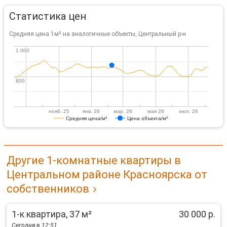
Статистика цен
Средняя цена 1м² на аналогичные объекты, Центральный р-н
1 000
1 000
800
800
нояб. 25
янв. 26
мар. 26
мая 26
июл. 26
Средняя цена/м²
Цена объекта/м²
Другие 1-комнатные квартиры в
Центральном районе Красноярска от
собственников
1-к квартира, 37 м²
30 000 р.
Сегодня в 12:51