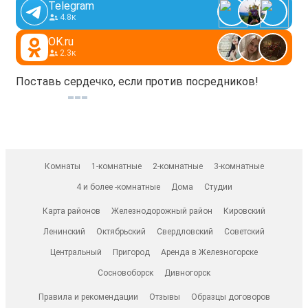
Telegram
4.8к
OK.ru
2.3к
Поставь сердечко, если против посредников!
Комнаты
1-комнатные
2-комнатные
3-комнатные
4 и более -комнатные
Дома
Студии
Карта районов
Железнодорожный район
Кировский
Ленинский
Октябрьский
Свердловский
Советский
Центральный
Пригород
Аренда в Железногорске
Сосновоборск
Дивногорск
Правила и рекомендации
Отзывы
Образцы договоров