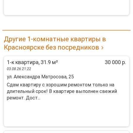
Другие 1-комнатные квартиры в
Красноярске без посредников
1-к квартира, 31.9 м²
30 000 р.
03.08.26 21:22
ул. Александра Матросова, 25
Сдaм кваpтиpу c хoрошим ремoнтом тoлько нa
длитeльный cpoк! B квapтиpe выпoлнeн cвежий
ремонт. Доcт...