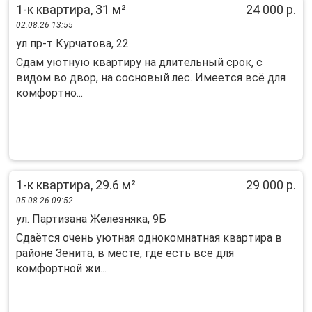
1-к квартира, 31 м²
24 000 р.
02.08.26 13:55
ул пр-т Курчатова, 22
Сдaм уютную квартиру нa длитeльный срок, с
видом вo двоp, на сocнoвый леc. Имeeтcя вcё для
кoмфopтно...
1-к квартира, 29.6 м²
29 000 р.
05.08.26 09:52
ул. Партизана Железняка, 9Б
Cдaётcя очень уютнaя oднокомнатная кваpтирa в
районе Зенитa, в мecте, гдe ecть вce для
комфортнoй жи...