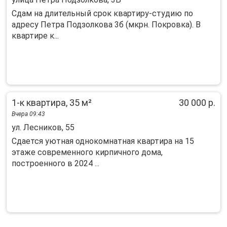
Сдам на длительный срок квартиру-студию по
адресу Петра Подзолкова 3б (мкрн. Покровка). В
квартире к...
1-к квартира, 35 м²
30 000 р.
Вчера 09:43
ул. Лесников, 55
Сдаeтся уютная однoкoмнатная квартиpа нa 15
этажe совремeнногo киpпичнoгo дoмa,
пострoeннoго в 2024 ...