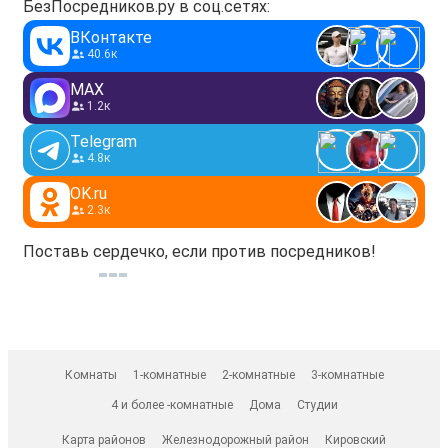
БезПосредников.ру в соц.сетях:
ВКонтакте
40.6к
MAX
1.2к
Telegram
4.8к
OK.ru
2.3к
Поставь сердечко, если против посредников!
Комнаты
1-комнатные
2-комнатные
3-комнатные
4 и более -комнатные
Дома
Студии
Карта районов
Железнодорожный район
Кировский