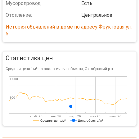
Мусоропровод:
Есть
Отопление:
Центральное
История объявлений в доме по адресу Фруктовая ул.,
5
Статистика цен
Средняя цена 1м² на аналогичные объекты, Октябрьский р-н
1 000
1 000
800
800
нояб. 25
янв. 26
мар. 26
мая 26
июл. 26
Средняя цена/м²
Цена объекта/м²