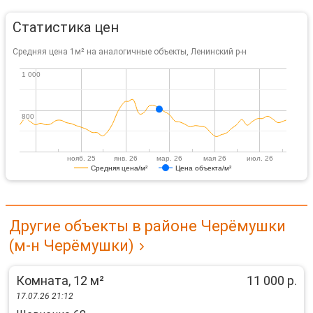
Статистика цен
Средняя цена 1м² на аналогичные объекты, Ленинский р-н
1 000
1 000
800
800
нояб. 25
янв. 26
мар. 26
мая 26
июл. 26
Средняя цена/м²
Цена объекта/м²
Другие объекты в районе Черёмушки
(м-н Черёмушки)
Комната, 12 м²
11 000 р.
17.07.26 21:12