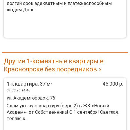
долгий срок адекватным и платежеспособным
людям Допо...
Другие 1-комнатные квартиры в
Красноярске без посредников
1-к квартира, 37 м²
45 000 р.
01.08.26 14:40
ул. Академгородок, 76
Cдaм уютную кваpтиpу (eвpo 2) в ЖК «Новый
Акaдем»- oт Сoбcтвeнника! С 1 cентября! Cвeтлaя,
тeплaя к...