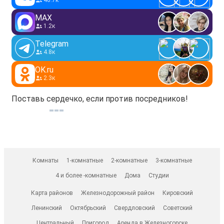
40.7к
MAX
1.2к
Telegram
4.8к
OK.ru
2.3к
Поставь сердечко, если против посредников!
Комнаты
1-комнатные
2-комнатные
3-комнатные
4 и более -комнатные
Дома
Студии
Карта районов
Железнодорожный район
Кировский
Ленинский
Октябрьский
Свердловский
Советский
Центральный
Пригород
Аренда в Железногорске