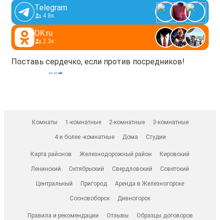
Telegram
4.8к
OK.ru
2.3к
Поставь сердечко, если против посредников!
Комнаты
1-комнатные
2-комнатные
3-комнатные
4 и более -комнатные
Дома
Студии
Карта районов
Железнодорожный район
Кировский
Ленинский
Октябрьский
Свердловский
Советский
Центральный
Пригород
Аренда в Железногорске
Сосновоборск
Дивногорск
Правила и рекомендации
Отзывы
Образцы договоров