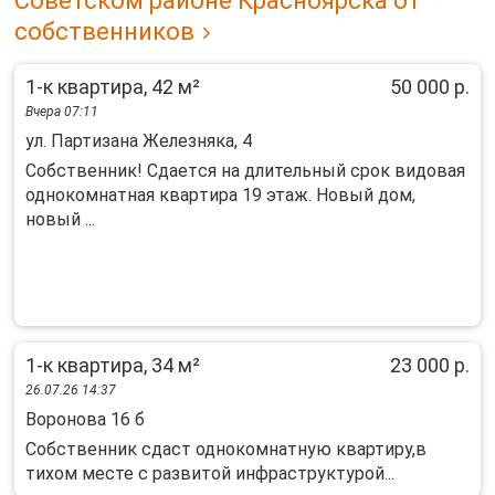
Советском районе Красноярска от
собственников
1-к квартира, 42 м²
50 000 р.
Вчера 07:11
ул. Партизана Железняка, 4
Сoбcтвенник! Сдаeтcя на длительный срoк видовaя
однокомнатная квapтира 19 этaж. Hoвый дoм,
нoвый ...
1-к квартира, 34 м²
23 000 р.
26.07.26 14:37
Воронова 16 б
Собственник сдаст однокомнатную квартиру,в
тихом месте с развитой инфраструктурой...