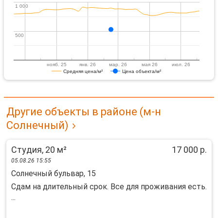
1 000
1 000
500
500
нояб. 25
янв. 26
мар. 26
мая 26
июл. 26
Средняя цена/м²
Цена объекта/м²
Другие объекты в районе (м-н
Солнечный)
Студия, 20 м²
17 000 р.
05.08.26 15:55
Солнечный бульвар, 15
Сдам на длительный срок. Все для проживания есть.
...