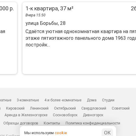
000 р.
1-к квартира, 37 м²
26
Вчера 15:50
улица Борьбы, 28
ая
Сдаётся уютная однокомнатная квартира на пя
этаже пятиэтажного панельного дома 1963 год
постройк...
натные
3-комнатные
4 и более -комнатные
Дома
Студии
н
Кировский
Ленинский
Октябрьский
Свердловский
Советский
Аренда в Железногорске
Сосновоборск
Дивногорск
Образцы договоров
Контакты
Политика конфиденциальности
ОК
Мы используем
cookie