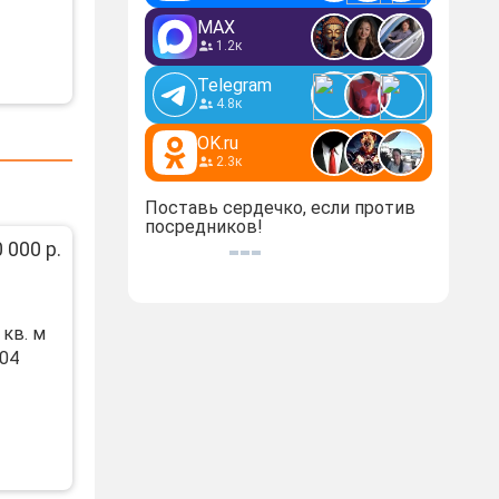
MAX
1.2к
Telegram
4.8к
OK.ru
2.3к
Поставь сердечко, если против
посредников!
 000 р.
кв. м
004