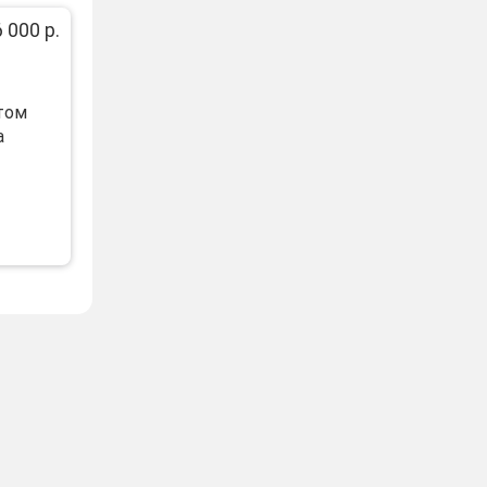
 000 р.
том
а