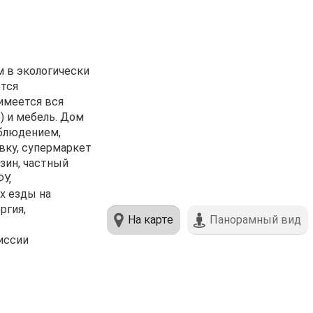
 в экологически
ется
имеется вся
) и мебель. Дом
аблюдением,
вку, супермаркет
азин, частный
У,
х езды на
ргия,
На карте
Панорамный вид
иссии