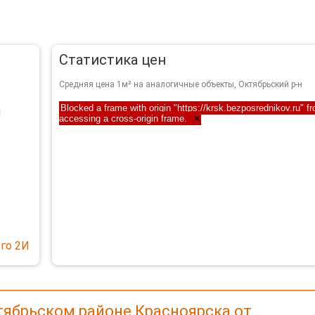
Статистика цен
Средняя цена 1м² на аналогичные объекты, Октябрьский р-н
Blocked a frame with origin "https://krsk.bezposrednikov.ru" f
й
accessing a cross-origin frame.
×
го 2И
тябрьском районе Красноярска от