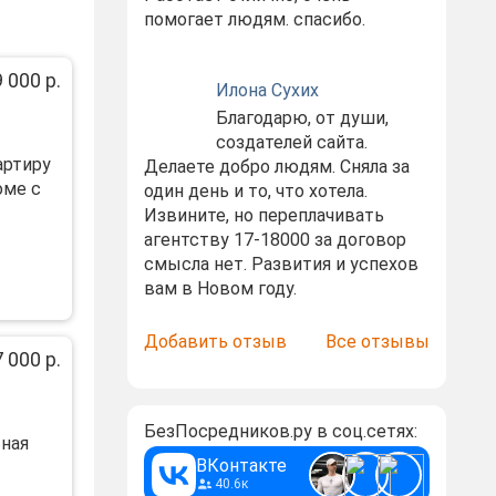
помогает людям. спасибо.
 000 р.
Илона Сухих
Благодарю, от души,
создателей сайта.
артиру
Делаете добро людям. Сняла за
оме с
один день и то, что хотела.
Извините, но переплачивать
агентству 17-18000 за договор
смысла нет. Развития и успехов
вам в Новом году.
Добавить отзыв
Все отзывы
 000 р.
БезПосредников.ру в соц.сетях:
ная
ВКонтакте
40.6к