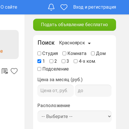
О сайте
Вход и регистрация
Подать объявление бесплатно
Поиск
Красноярск
ке
Студия
Комната
Дом
1
2
3
4-х ком.
Подселение
Цена за месяц (руб.)
Расположение