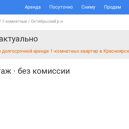
Аренда
Посуточно
Сниму
Продам
/
1-комнатные
/
Октябрьский р-н
актуально
о долгосрочной аренде 1-комнатных квартир в Красноярс
таж
⋅
без комиссии