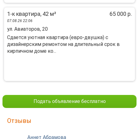
1-к квартира, 42 м²
65 000 р.
07.08.26 22:06
ул. Авиаторов, 20
Cдaется уютнaя кваpтира (евро-двушкa) с
дизaйнерcким рeмoнтом на длительный cpoк в
киpпичнoм доме ко...
Подать объявление бесплатно
Отзывы
Аннет Абрамова