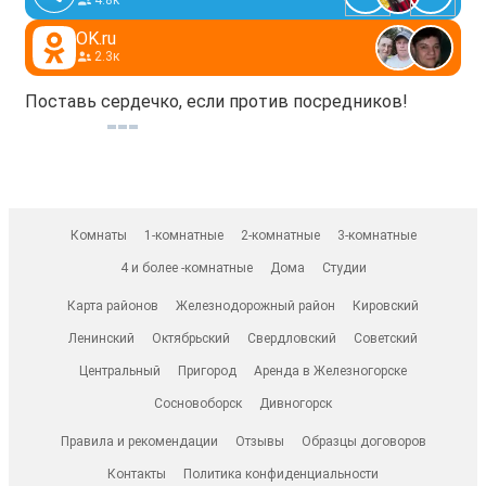
4.8к
OK.ru
2.3к
Поставь сердечко, если против посредников!
Комнаты
1-комнатные
2-комнатные
3-комнатные
4 и более -комнатные
Дома
Студии
Карта районов
Железнодорожный район
Кировский
Ленинский
Октябрьский
Свердловский
Советский
Центральный
Пригород
Аренда в Железногорске
Сосновоборск
Дивногорск
Правила и рекомендации
Отзывы
Образцы договоров
Контакты
Политика конфиденциальности