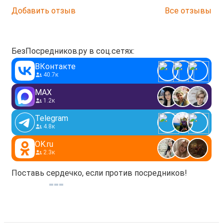
Добавить отзыв
Все отзывы
БезПосредников.ру в соц.сетях:
ВКонтакте
40.7к
MAX
1.2к
Telegram
4.8к
OK.ru
2.3к
Поставь сердечко, если против посредников!