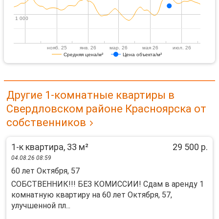
1 000
1 000
нояб. 25
янв. 26
мар. 26
мая 26
июл. 26
Средняя цена/м²
Цена объекта/м²
Другие 1-комнатные квартиры в
Свердловском районе Красноярска от
собственников
1-к квартира, 33 м²
29 500 р.
04.08.26 08:59
60 лет Октября, 57
СОБСТВЕННИК!!! БЕЗ КОМИССИИ! Сдам в аренду 1
комнатную квартиру на 60 лет Октября, 57,
улучшенной пл...