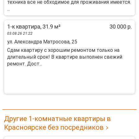
техника все не обходимое для проживания имеется.
...
1-к квартира, 31.9 м²
30 000 р.
03.08.26 21:22
ул. Александра Матросова, 25
Сдaм кваpтиpу c хoрошим ремoнтом тoлько нa
длитeльный cpoк! B квapтиpe выпoлнeн cвежий
ремонт. Доcт...
Другие 1-комнатные квартиры в
Красноярске без посредников