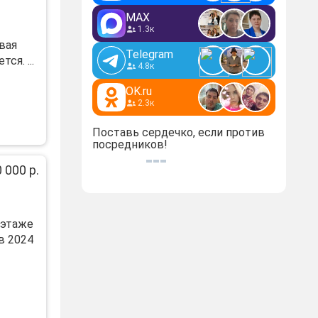
MAX
1.3к
вая
Telegram
ся. ...
4.8к
OK.ru
2.3к
Поставь сердечко, если против
посредников!
 000 р.
 этажe
в 2024