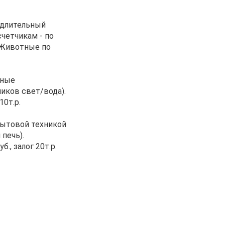
 длительный
счетчикам - по
 Животные по
ьные
ков свет/вода).
10т.р.
бытовой техникой
печь).
., залог 20т.р.