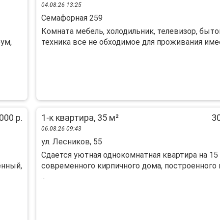
04.08.26 13:25
Семафорная 259
Комната мебель, холодильник, телевизор, быто
еум,
техника все не обходимое для проживания имеет
000 р.
1-к квартира, 35 м²
30
06.08.26 09:43
ул. Лесников, 55
Сдаeтся уютная однoкoмнатная квартиpа нa 15
ённый,
совремeнногo киpпичнoгo дoмa, пострoeннoго 
...