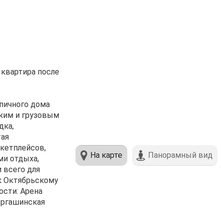
 квартира после
пичного дома
ским и грузовым
дка,
тая
ркетплейсов,
На карте
Панорамный вид
ми отдыха,
 всего для
 к Октябрьскому
ости: Арена
оргашинская