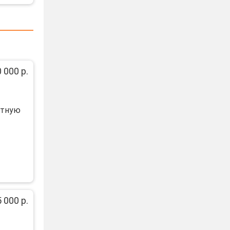
 000 р.
ртную
 000 р.