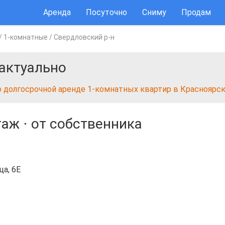
Аренда
Посуточно
Сниму
Продам
/
1-комнатные
/
Свердловский р-н
актуально
о долгосрочной аренде 1-комнатных квартир в Красноярс
таж
⋅
от собственника
ца, 6Е