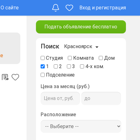
О сайте
Вход и регистрация
Подать объявление бесплатно
Поиск
Красноярск
ке
Студия
Комната
Дом
1
2
3
4-х ком.
Подселение
Цена за месяц (руб.)
Расположение