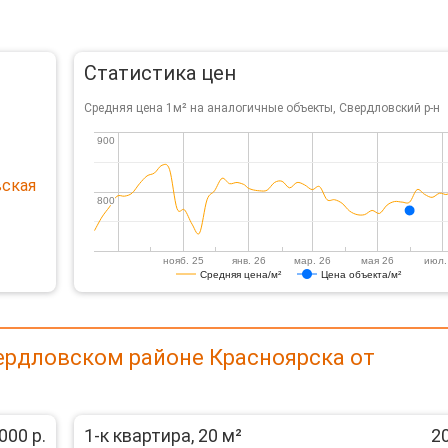
Статистика цен
Средняя цена 1м² на аналогичные объекты, Свердловский р-н
900
900
вская
800
800
нояб. 25
янв. 26
мар. 26
мая 26
июл.
Средняя цена/м²
Цена объекта/м²
ердловском районе Красноярска от
000 р.
1-к квартира, 20 м²
20