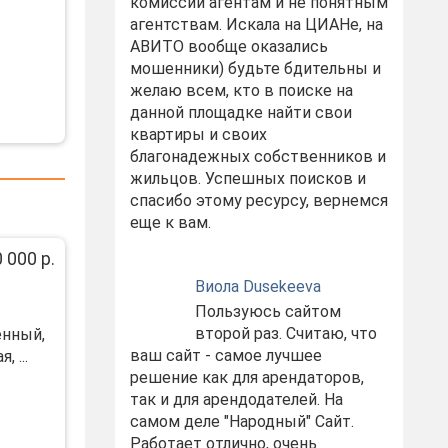
комиссий агентам и не понятным
агентствам. Искала на ЦИАНе, на
АВИТО вообще оказались
мошенники) будьте бдительны и
желаю всем, кто в поиске на
данной площадке найти свои
квартиры и своих
благонадежных собственников и
жильцов. Успешных поисков и
спасибо этому ресурсу, вернемся
еще к вам.
 000 р.
Виола Dusekeeva
Пользуюсь сайтом
второй раз. Считаю, что
енный,
ваш сайт - самое лучшее
 ...
решение как для арендаторов,
так и для арендодателей. На
самом деле "Народный" Сайт.
Работает отлично, очень