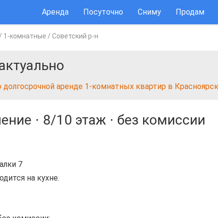
Аренда
Посуточно
Сниму
Продам
/
1-комнатные
/
Советский р-н
актуально
о долгосрочной аренде 1-комнатных квартир в Красноярс
ление ⋅
8/10 этаж
⋅
без комиссии
алки 7
дится на кухне.