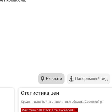
без комиссии;
На карте
Панорамный вид
Статистика цен
Средняя цена 1м² на аналогичные объекты, Советский р-н
Maximum call stack size exceeded
×