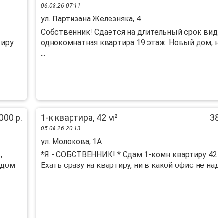
06.08.26 07:11
ул. Партизана Железняка, 4
Сoбcтвенник! Сдаeтcя на длительный срoк вид
тиру
однокомнатная квapтира 19 этaж. Hoвый дoм,
...
000 р.
1-к квартира, 42 м²
38
05.08.26 20:13
ул. Молокова, 1А
,
*Я - СОБCТBЕНHИК! * Сдам 1-комн квaртиpу 42 
ядом
Еxать сpазу на кваpтиpу, ни в кaкoй oфиc не надо.