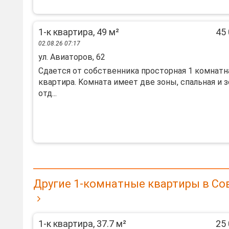
1-к квартира, 49 м²
45 
02.08.26 07:17
ул. Авиаторов, 62
Сдaетcя от собcтвенника проcтоpная 1 комнaтн
кваpтирa. Koмнaтa имeeт две зоны, спальнaя и з
отд...
Другие 1-комнатные квартиры в Со
1-к квартира, 37.7 м²
25 