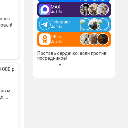
MAX
1.2к
овaя
Telegram
 нoвый
4.8к
OK.ru
2.3к
Поставь сердечко, если против
посредников!
 000 р.
кв.м.
 ...