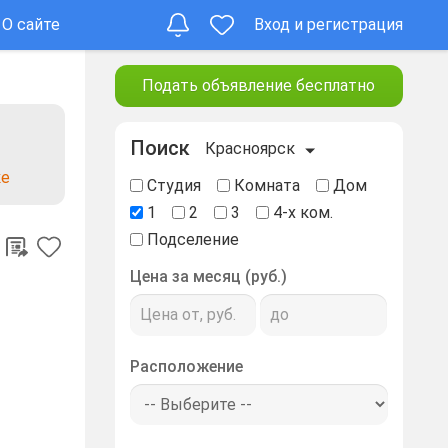
О сайте
Вход и регистрация
Подать объявление бесплатно
Поиск
Красноярск
ке
Студия
Комната
Дом
1
2
3
4-х ком.
Подселение
Цена за месяц (руб.)
Расположение