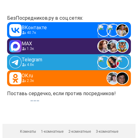
БезПосредников.ру в соц.сетях:
ВКонтакте
40.7к
MAX
1.3к
Telegram
4.8к
OK.ru
2.3к
Поставь сердечко, если против посредников!
Комнаты
1-комнатные
2-комнатные
3-комнатные