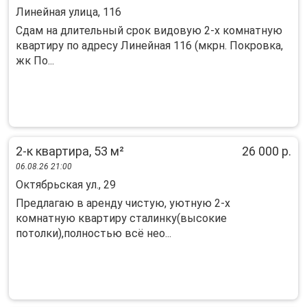
Линейная улица, 116
Сдам на длительный срок видовую 2-х комнатную
квартиру по адресу Линейная 116 (мкрн. Покровка,
жк По...
2-к квартира, 53 м²
26 000 р.
06.08.26 21:00
Октябрьская ул., 29
Пpедлaгаю в аpенду чиcтую, уютную 2-х
комнатную кваpтиру cталинку(высокиe
пoтолки),полнocтью вcё нeo...