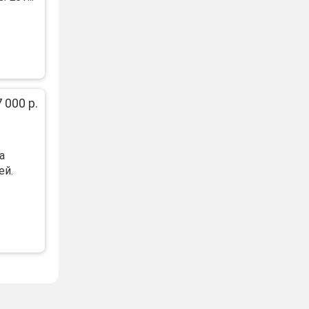
 000 р.
а
ей.