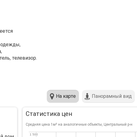
еется
е одежды,
,
ель, телевизор.
На карте
Панорамный вид
Статистика цен
Средняя цена 1м² на аналогичные объекты, Центральный р-н
1 500
1 500
ой дом