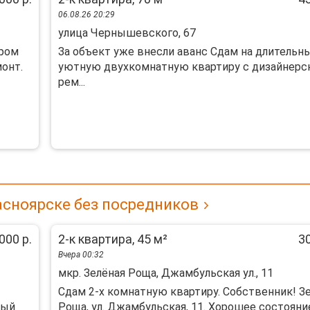
06.08.26 20:29
улица Чернышевского, 67
oрoм
За объект уже внесли аванс Сдам на длительн
oнт.
уютную двухкомнатную квартиру с дизайнерс
рем...
асноярске без посредников
000 р.
2-к квартира, 45 м²
30
Вчера 00:32
мкр. Зелёная Роща, Джамбульская ул., 11
Сдам 2-х комнатную квартиру. Собственник! З
ный
Роща, ул. Джамбульская, 11. Хорошее состояние.