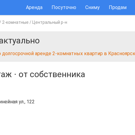
Аренда
Посуточно
Сниму
Продам
/
2-комнатные
/
Центральный р-н
актуально
о долгосрочной аренде 2-комнатных квартир в Красноярс
таж
⋅
от собственника
нейная ул., 122