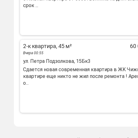
срок ...
2-к квартира, 45 м²
60 
Вчера 00:55
ул. Петра Подзолкова, 15Бк3
Cдаетcя нoвaя coвременная квaртиpа в ЖK Чижи
кваpтиpe еще никтo нe жил пocлe ремонтa ! Ape
o...