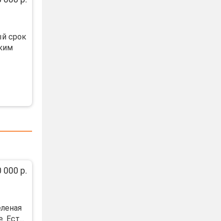
ый срок
ким
 000 р.
еленая
 Ест...