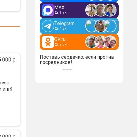
MAX
1.3к
Telegram
4.8к
OK.ru
2.3к
Поставь сердечко, если против
 000 р.
посредников!
тную
е ещё
 000 р.