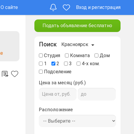
О сайте
Вход и регистрация
Подать объявление бесплатно
Поиск
Красноярск
ке
Студия
Комната
Дом
1
2
3
4-х ком.
Подселение
Цена за месяц (руб.)
Расположение