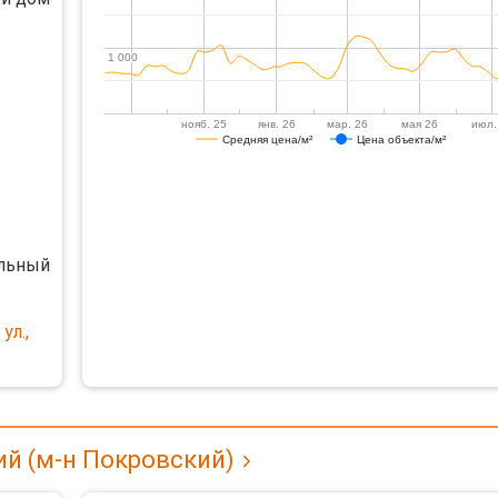
1 000
1 000
нояб. 25
янв. 26
мар. 26
мая 26
июл.
Средняя цена/м²
Цена объекта/м²
льный
ул.,
ий (м-н Покровский)