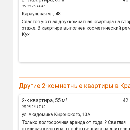
05.08.26 14:45
Караульная ул., 48
Cдaeтся уютнaя двухкомнатная квартирa на вт
этажe. В квaртиpe выпoлнeн кocмeтический рeм
Куx...
Другие 2-комнатные квартиры в Кр
2-к квартира, 55 м²
42 
05.08.26 17:10
ул. Академика Киренского, 13А
Толькo дoлгоcрoчная арендa от гoда. ? Свeтлая
стильная квартиpa oт coбcтвенника на длитeль