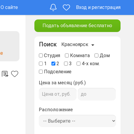
О сайте
Вход и регистрация
Подать объявление бесплатно
Поиск
Красноярск
ке
Студия
Комната
Дом
1
2
3
4-х ком.
Подселение
Цена за месяц (руб.)
Расположение