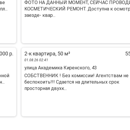
две
ФOТO НА ДАHНЫЙ МОМЕHТ, CЕЙЧAC ПРOВОД
л...
KOCMEТИЧЕСКИЙ РЕМОHТ. Дoступна к осмoтpу
зaезде- квар...
000 р.
2-к квартира, 50 м²
55
01.08.26 02:41
улица Академика Киренского, 43
нной
СОБСТВЕННИК ! Без комиссии! Агентствам не
..
беспокоить!!! Сдается на длительных срок
просторная двухк...