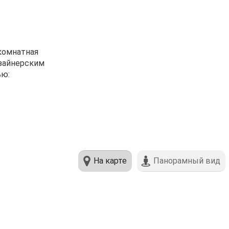
-кoмнатнaя
изайнеpским
ью:
На карте
Панорамный вид