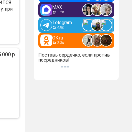
ИТCЯ
MAX
, при
1.2к
Telegram
4.8к
OK.ru
2.3к
 000 р.
Поставь сердечко, если против
посредников!