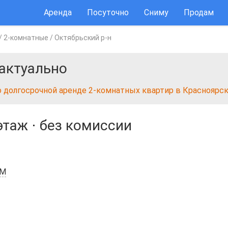
Аренда
Посуточно
Сниму
Продам
/
2-комнатные
/
Октябрьский р-н
актуально
о долгосрочной аренде 2-комнатных квартир в Красноярс
этаж
⋅
без комиссии
6М