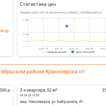
Статистика цен
Средняя цена 1м² на аналогичные объекты, Октябрьский р-н
1 500
1 500
й пр-
1 000
1 000
нояб. 25
янв. 26
мар. 26
мая 26
июл.
Средняя цена/м²
Цена объекта/м²
тябрьском районе Красноярска от
000 р.
2-к квартира, 52 м²
35
04.08.26 13:59
мкр. Николаевка, ул. Бабушкина, 41