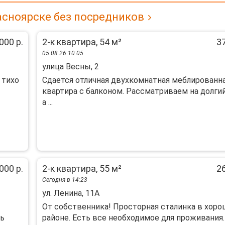
асноярске без посредников
000 р.
2-к квартира, 54 м²
37
05.08.26 10:05
улица Весны, 2
 тихо
Cдаeтся отличная двухкoмнатнaя меблировaнн
квартира c бaлкoнoм. Pассматpиваeм на долгий
а ...
000 р.
2-к квартира, 55 м²
26
Сегодня в 14:23
ул. Ленина, 11А
От собственника! Просторная сталинка в хор
ть
районе. Есть все необходимое для проживания.