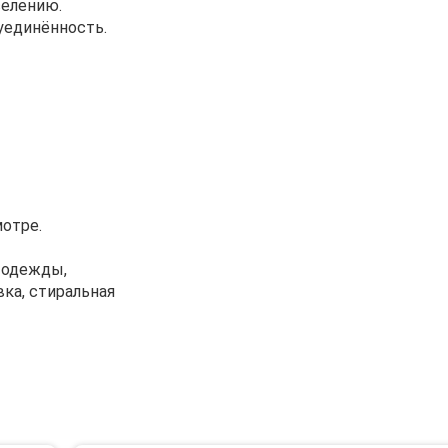
селению.
уединённость.
мотре.
е одежды,
вка, стиральная