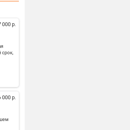
 000 р.
ая
 cpок,
 000 р.
ошем