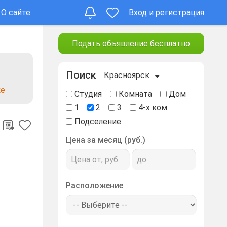
О сайте
Вход и регистрация
Подать объявление бесплатно
Поиск
Красноярск
ке
Студия
Комната
Дом
1
2
3
4-х ком.
Подселение
Цена за месяц (руб.)
Расположение