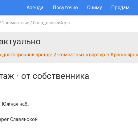
Аренда
Посуточно
Сниму
Продам
/
2-комнатные
/
Свердловский р-н
актуально
о долгосрочной аренде 2-комнатных квартир в Красноярс
этаж
⋅
от собственника
 Южная наб.,
ерег Славянской