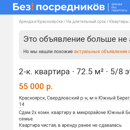
Аренда в Красноярске
/
На длительный срок
/
Квартиры
Это объявление больше не 
Но мы нашли похожие
актуальные объявления 
2-к. квартира ⋅
72.5 м²
⋅
5/8 
55 000
р.
Красноярск, Свердловский р-н, м-н Южный Берег,
14
Сдам 2х комн. квартиру в микрорайоне Южный Б
семье.
Квартира чистая, в аренду ранее не сдавалась.