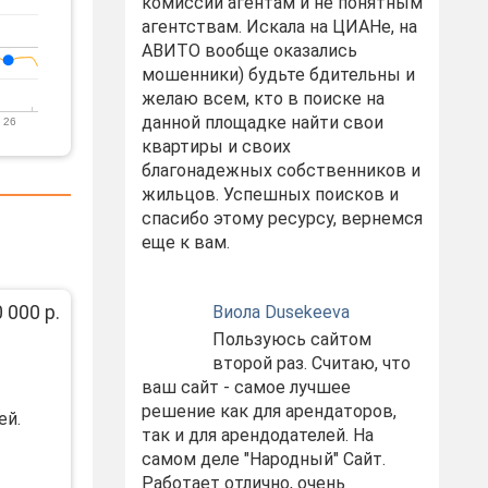
комиссий агентам и не понятным
агентствам. Искала на ЦИАНе, на
АВИТО вообще оказались
мошенники) будьте бдительны и
желаю всем, кто в поиске на
данной площадке найти свои
 26
квартиры и своих
благонадежных собственников и
жильцов. Успешных поисков и
спасибо этому ресурсу, вернемся
еще к вам.
 000 р.
Виола Dusekeeva
Пользуюсь сайтом
второй раз. Считаю, что
ваш сайт - самое лучшее
решение как для арендаторов,
ей.
так и для арендодателей. На
самом деле "Народный" Сайт.
Работает отлично, очень