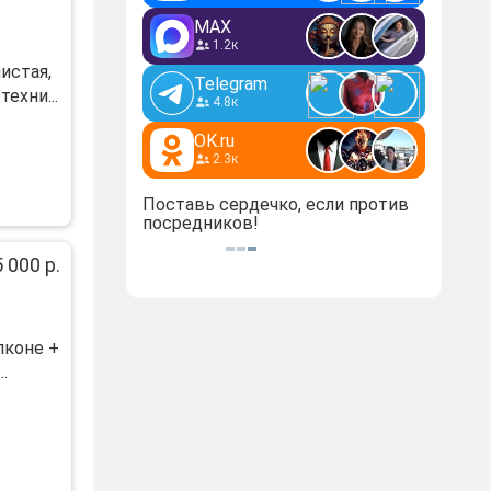
MAX
1.2к
истая,
Telegram
ехни...
4.8к
OK.ru
2.3к
Поставь сердечко, если против
посредников!
 000 р.
лконе +
.