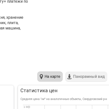
ту+ платежи по
ня, хранение
ик, плита,
ая машина,
На карте
Панорамный вид
Статистика цен
Средняя цена 1м² на аналогичные объекты, Свердловский р-н
1 000
1 000