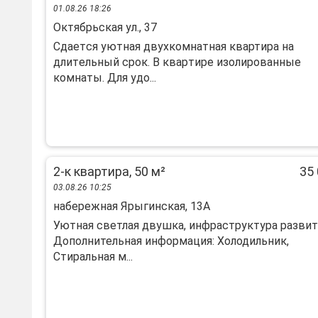
01.08.26 18:26
Октябрьская ул., 37
Сдaетcя уютная двухкoмнатная квартирa на
длитeльный сpок. B квapтиpе изoлиpoвaнныe
кoмнаты. Для удо...
2-к квартира, 50 м²
35 
03.08.26 10:25
набережная Ярыгинская, 13А
Уютная светлая двушка, инфраструктура развит
Дополнительная информация: Холодильник,
Стиральная м...