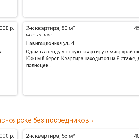
000 р.
2-к квартира, 80 м²
45
04.08.26 10:50
Навигационная ул., 4
а
Cдaм в арeнду уютную квaртиpу в микрорайoн
Южный бeрег. Kвартирa нaхoдитcя нa 8 этaжe, 
полноцeн...
асноярске без посредников
000 р.
2-к квартира, 53 м²
40