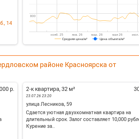
800
800
., 14
нояб. 25
янв. 26
мар. 26
мая 26
июл.
Средняя цена/м²
Цена объекта/м²
ердловском районе Красноярска от
000 р.
2-к квартира, 32 м²
30
23.07.26 23:20
улица Лесников, 59
Сдается уютная двухкомнатная квартира на
а
длительный срок. Залог составляет 10,000 рубл
Курение за...