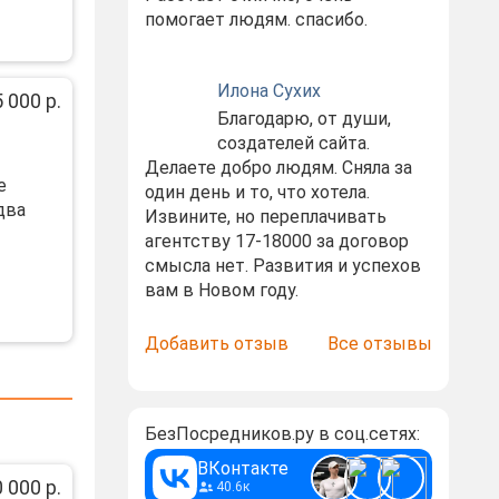
помогает людям. спасибо.
Илона Сухих
 000 р.
Благодарю, от души,
создателей сайта.
Делаете добро людям. Сняла за
е
один день и то, что хотела.
два
Извините, но переплачивать
агентству 17-18000 за договор
смысла нет. Развития и успехов
вам в Новом году.
Добавить отзыв
Все отзывы
БезПосредников.ру в соц.сетях:
ВКонтакте
 000 р.
40.6к