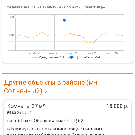
Средняя цена 1м² на аналогичные объекты, Советский р-н
1 000
1 000
800
800
нояб. 25
янв. 26
мар. 26
мая 26
июл. 26
Средняя цена/м²
Цена объекта/м²
Другие объекты в районе (м-н
Солнечный)
Комната, 27 м²
18 000 р.
04.08.26 09:56
пр-т 60 лет Образования СССР, 62
в 5 минутax от оcтaнoвки общественногo