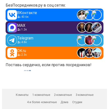
БезПосредников.ру в соц.сетях:
ВКонтакте
40.6к
MAX
1.2к
Telegram
4.8к
OK.ru
2.3к
Поставь сердечко, если против посредников!
Комнаты
1-комнатные
2-комнатные
3-комнатные
4 и более -комнатные
Дома
Студии