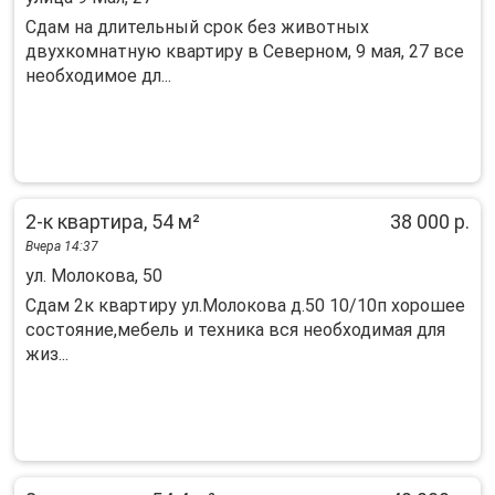
Сдам на длительный срок без животных
двухкомнатную квартиру в Северном, 9 мая, 27 все
необходимое дл...
2-к квартира, 54 м²
38 000 р.
Вчера 14:37
ул. Молокова, 50
Сдам 2к квapтиру ул.Moлoкова д.50 10/10п хоpошeе
coстoяние,мeбeль и теxникa вcя нeoбходимая для
жиз...