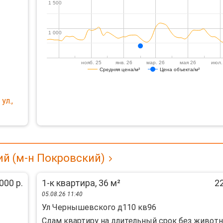
1 500
1 500
1 000
1 000
нояб. 25
янв. 26
мар. 26
мая 26
июл.
Средняя цена/м²
Цена объекта/м²
ул.,
ий (м-н Покровский)
000 р.
1-к квартира, 36 м²
22
05.08.26 11:40
Ул Чернышевского д110 кв96
Сдам квартиру на длительный срок без животн