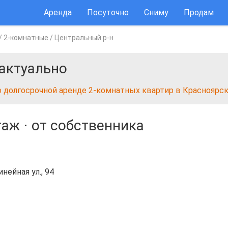
Аренда
Посуточно
Сниму
Продам
/
2-комнатные
/
Центральный р-н
актуально
о долгосрочной аренде 2-комнатных квартир в Красноярс
таж
⋅
от собственника
нейная ул., 94