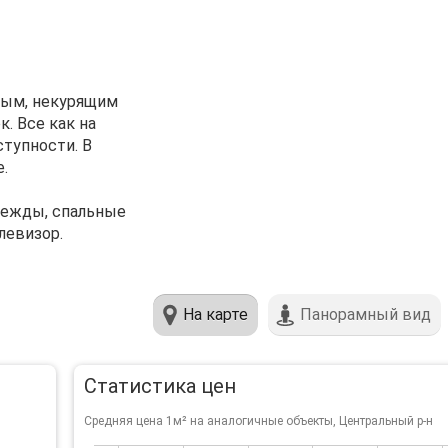
ным, некурящим
. Все как на
ступности. В
.
одежды, спальные
левизор.
На карте
Панорамный вид
Статистика цен
Средняя цена 1м² на аналогичные объекты, Центральный р-н