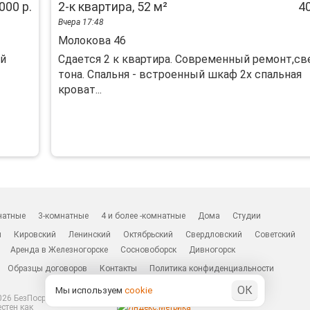
000 р.
2-к квартира, 52 м²
40
Вчера 17:48
Молокова 46
ый
Сдается 2 к квартира. Современный ремонт,с
тона. Спальня - встроенный шкаф 2х спальная
кроват...
натные
3-комнатные
4 и более -комнатные
Дома
Студии
н
Кировский
Ленинский
Октябрьский
Свердловский
Советский
Аренда в Железногорске
Сосновоборск
Дивногорск
Образцы договоров
Контакты
Политика конфиденциальности
ОК
Мы используем
cookie
26 БезПосредников.ру
естен как