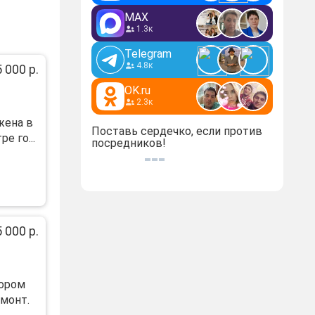
MAX
1.3к
Telegram
4.8к
 000 р.
OK.ru
2.3к
жена в
Поставь сердечко, если против
е го...
посредников!
 000 р.
тoрoм
мoнт.