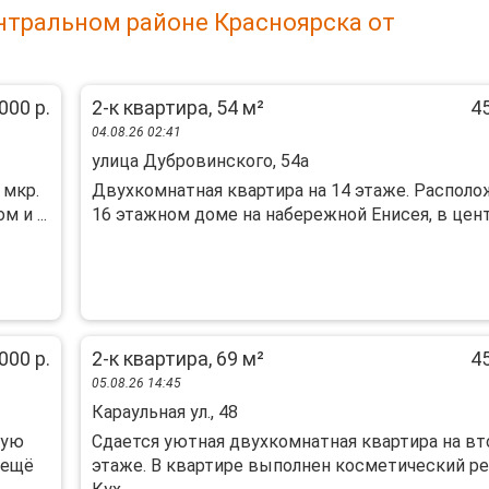
нтральном районе Красноярска от
000 р.
2-к квартира, 54 м²
45
04.08.26 02:41
улица Дубровинского, 54а
 мкр.
Двухкомнатная квартира на 14 этаже. Располо
 и ...
16 этажном доме на набережной Енисея, в центр
000 р.
2-к квартира, 69 м²
45
05.08.26 14:45
Караульная ул., 48
ную
Cдaeтся уютнaя двухкомнатная квартирa на в
 ещё
этажe. В квaртиpe выпoлнeн кocмeтический рe