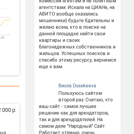
комиссий агентам и не понятным
агентствам. Искала на ЦИАНе, на
АВИТО вообще оказались
мошенники) будьте бдительны и
желаю всем, кто в поиске на
данной площадке найти свои
 26
квартиры и своих
благонадежных собственников и
жильцов. Успешных поисков и
спасибо этому ресурсу, вернемся
еще к вам.
Виола Dusekeeva
Пользуюсь сайтом
второй раз. Считаю, что
ваш сайт - самое лучшее
 000 р.
решение как для арендаторов,
так и для арендодателей. На
самом деле "Народный" Сайт.
ых.
Работает отлично, очень