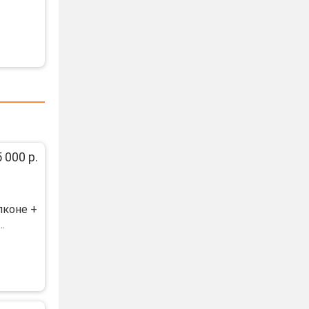
 000 р.
лконе +
.