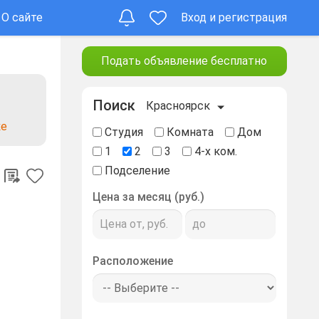
О сайте
Вход и регистрация
Подать объявление бесплатно
Поиск
Красноярск
ке
Студия
Комната
Дом
1
2
3
4-х ком.
Подселение
Цена за месяц (руб.)
Расположение