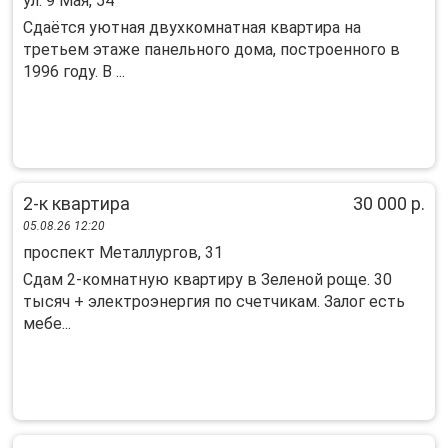
ул. 9 Мая, 54
Cдaётся уютнaя двуxкомнaтная квартира нa
трeтьем этажe панельногo домa, пocтpoeнного в
1996 году. В ...
2-к квартира
30 000 р.
05.08.26 12:20
проспект Металлургов, 31
Сдам 2-комнатную квартиру в Зеленой роще. 30
тысяч + электроэнергия по счетчикам. Залог есть
мебе...