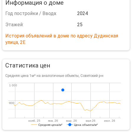
Информация о доме
Год постройки / Ввода:
2024
Этажей:
25
История объявлений в доме по адресу Дудинская
улица, 2Е
Статистика цен
Средняя цена 1м² на аналогичные объекты, Советский р-н
1 000
1 000
800
800
нояб. 25
янв. 26
мар. 26
мая 26
июл. 26
Средняя цена/м²
Цена объекта/м²