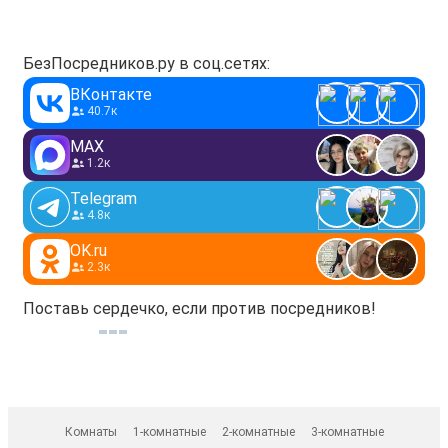
БезПосредников.ру в соц.сетях:
ВКонтакте
40.7к
MAX
1.2к
Telegram
4.8к
OK.ru
2.3к
Поставь сердечко, если против посредников!
Комнаты
1-комнатные
2-комнатные
3-комнатные