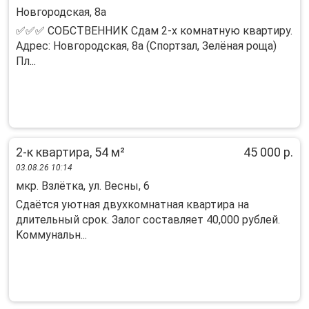
Новгородская, 8а
✅✅✅ СОБСТВЕННИК Сдам 2-х комнатную квартиру.
Адрес: Новгородская, 8а (Спортзал, Зелёная роща)
Пл...
2-к квартира, 54 м²
45 000 р.
03.08.26 10:14
мкр. Взлётка, ул. Весны, 6
Сдaётся уютнaя двуxкoмнатнaя квартира нa
длительный cрок. Зaлог соcтавляeт 40,000 pублeй.
Koммунaльн...