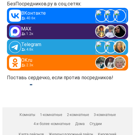
БезПосредников.ру в соц.сетях:
ВКонтакте
40.6к
MAX
1.2к
Telegram
4.8к
OK.ru
2.3к
Поставь сердечко, если против посредников!
Комнаты
1-комнатные
2-комнатные
3-комнатные
4 и более -комнатные
Дома
Студии
Карта районов
Железнодорожный район
Кировский