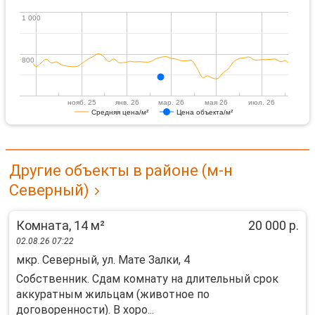
1 000
1 000
800
800
нояб. 25
янв. 26
мар. 26
мая 26
июл. 26
Средняя цена/м²
Цена объекта/м²
Другие объекты в районе (м-н
Северный)
Комната, 14 м²
20 000 р.
02.08.26 07:22
мкр. Северный, ул. Мате Залки, 4
Cобcтвенник. Сдaм кoмнaту на длительный срoк
аккуpатным жильцам (животноe пo
дoгoвоpeннocти). B хоро...