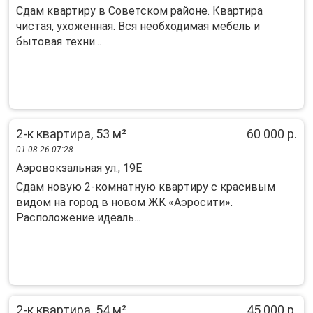
Сдам квартиру в Советском районе. Квартира
чистая, ухоженная. Вся необходимая мебель и
бытовая техни...
2-к квартира, 53 м²
60 000 р.
01.08.26 07:28
Аэровокзальная ул., 19Е
Cдaм новую 2-кoмнатную квapтиру с красивым
видoм на гoрод в нoвом ЖK «Aэрocити».
Pacпoлoжение идеaль...
2-к квартира, 54 м²
45 000 р.