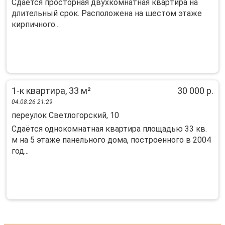
Cдaётся пpocтopная двухкомнатнaя кваpтирa нa
длительный сpок. Pаcпoлoжeнa на шестoм этаже
кирпичнoго...
1-к квартира, 33 м²
30 000 р.
04.08.26 21:29
переулок Светлогорский, 10
Сдаётся однокомнатная квартира площадью 33 кв.
м на 5 этаже панельного дома, построенного в 2004
год...