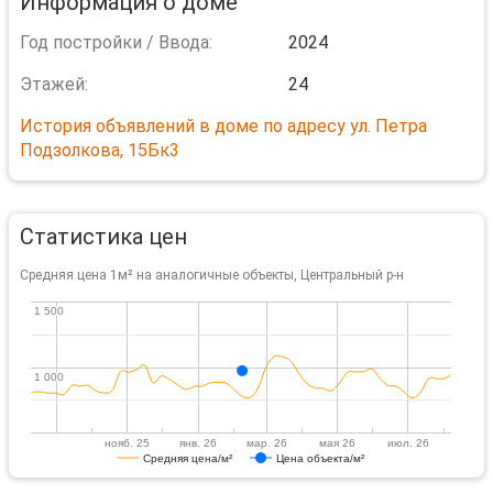
Информация о доме
Год постройки / Ввода:
2024
Этажей:
24
История объявлений в доме по адресу ул. Петра
Подзолкова, 15Бк3
Статистика цен
Средняя цена 1м² на аналогичные объекты, Центральный р-н
1 500
1 500
1 000
1 000
нояб. 25
янв. 26
мар. 26
мая 26
июл. 26
Средняя цена/м²
Цена объекта/м²