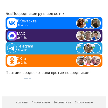
БезПосредников.ру в соц.сетях:
ВКонтакте
40.7к
MAX
1.3к
Telegram
4.8к
OK.ru
2.3к
Поставь сердечко, если против посредников!
Комнаты
1-комнатные
2-комнатные
3-комнатные