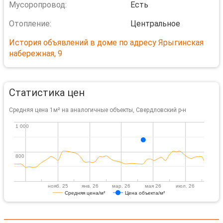
Мусоропровод:
Есть
Отопление:
Центральное
История объявлений в доме по адресу Ярыгинская
набережная, 9
Статистика цен
Средняя цена 1м² на аналогичные объекты, Свердловский р-н
1 000
1 000
800
800
нояб. 25
янв. 26
мар. 26
мая 26
июл. 26
Средняя цена/м²
Цена объекта/м²