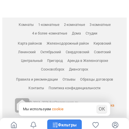
Комнаты
1-комнатные
2-комнатные
3-комнатные
4 и более -комнатные
Дома
Студии
Карта районов
Железнодорожный район
Кировский
Ленинский
Октябрьский
Свердловский
Советский
Центральный
Пригород
Аренда в Железногорске
Сосновоборск
Дивногорск
Правила и рекомендации
Отзывы
Образцы договоров
Контакты
Политика конфиденциальности
© 2013–2026 БезПосредников.ру
Ранее известен как
ОК
БесПосредника.ру / besposrednika.ru
Мы используем
cookie
Фильтры