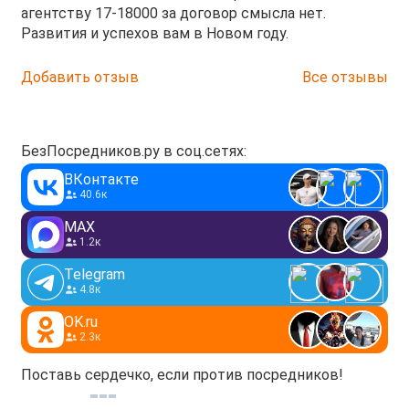
агентству 17-18000 за договор смысла нет.
Развития и успехов вам в Новом году.
Добавить отзыв
Все отзывы
БезПосредников.ру в соц.сетях:
ВКонтакте
40.6к
MAX
1.2к
Telegram
4.8к
OK.ru
2.3к
Поставь сердечко, если против посредников!