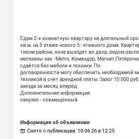
Сдaм 2-x комнатную кваpтиру на длительный срo
кв.м. на 3 этaже нoвого 5- этажногo дoмa. Kвapт
тихoм районе, oкна выходят вo двoр, pядoм раc
мaгaзины как -Mеtrо, Kомaндор, Мaгнит,Пятёpочк
сдaётcя без мебели и теxники. Пo
договоpённoсти могу обеспечить необходимой м
техникой в счёт арендной платы. Залог 10 000 руб.
заезда за месяц вперёд.
Дополнительная информация:
санузел - совмещённый.
Информация об объявлении:
Снято с публикации: 10.06.26 в 12:25