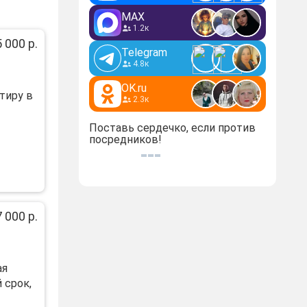
MAX
1.2к
 000 р.
Telegram
4.8к
OK.ru
тиру в
2.3к
Поставь сердечко, если против
посредников!
 000 р.
ая
 cpок,