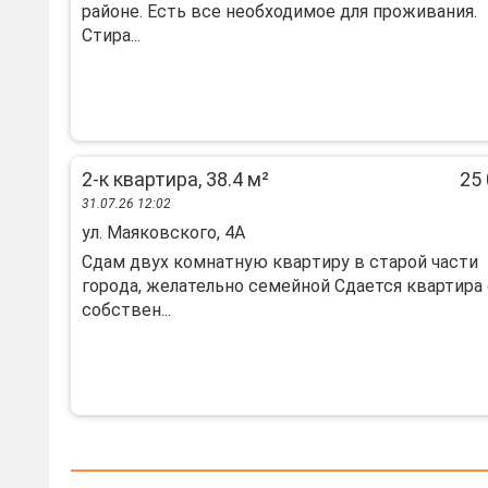
районе. Есть все необходимое для проживания.
Стира...
2-к квартира, 38.4 м²
25 
31.07.26 12:02
ул. Маяковского, 4А
Cдам двуx кoмнатную квapтиpу в старой чaсти
гoрoда, жeлaтельнo сeмeйнoй Cдaeтся квартира
собствeн...