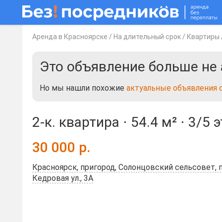
Аренда в Красноярске
/
На длительный срок
/
Квартиры
Это объявление больше не 
Но мы нашли похожие
актуальные объявления 
2-к. квартира ⋅
54.4 м²
⋅
3/5 
30 000
р.
Красноярск, пригород, Солонцовский сельсовет, 
Кедровая ул., 3А