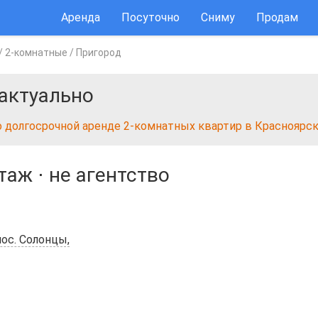
Аренда
Посуточно
Сниму
Продам
/
2-комнатные
/
Пригород
актуально
о долгосрочной аренде 2-комнатных квартир в Красноярс
этаж
⋅
не агентство
пос. Солонцы,