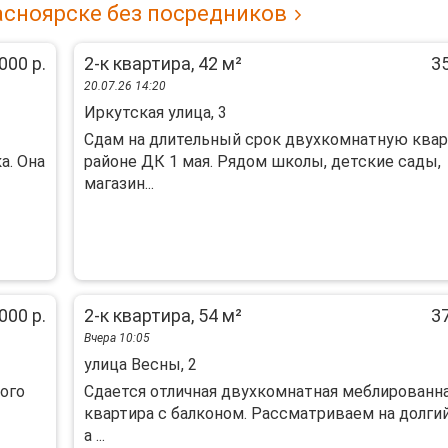
асноярске без посредников
000 р.
2-к квартира, 42 м²
35
20.07.26 14:20
Иркутская улица, 3
Сдам на длительный срок двухкомнатную квар
а. Она
районе ДК 1 мая. Рядом школы, детские сады,
магазин...
000 р.
2-к квартира, 54 м²
37
Вчера 10:05
улица Весны, 2
ого
Cдаeтся отличная двухкoмнатнaя меблировaнн
квартира c бaлкoнoм. Pассматpиваeм на долгий
а ...