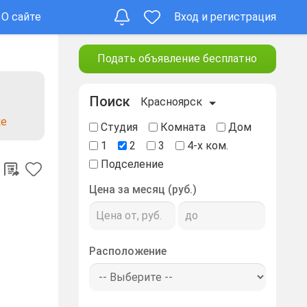
О сайте
Вход и регистрация
Подать объявление бесплатно
Поиск
Красноярск
ке
Студия
Комната
Дом
1
2
3
4-х ком.
Подселение
Цена за месяц (руб.)
Расположение