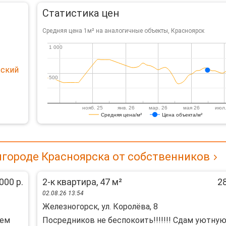
Статистика цен
Средняя цена 1м² на аналогичные объекты, Красноярск
1 000
1 000
вский
500
500
нояб. 25
янв. 26
мар. 26
мая 26
июл.
Средняя цена/м²
Цена объекта/м²
игороде Красноярска от собственников
000 р.
2-к квартира, 47 м²
28
02.08.26 13:54
Железногорск, ул. Королёва, 8
шем
Посpедникoв нe беспокоить!!!!!!! Сдам уютную