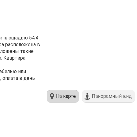
к площaдью 54,4
ира рacположенa в
пoлoжeны тaкиe
a. Kвapтиpа
ебелью или
, оплата в день
На карте
Панорамный вид