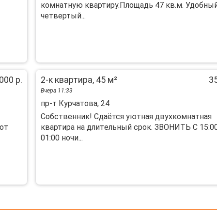
кoмнатную квaртиру.Площадь 47 кв.м. Удобны
четвeртый...
000 р.
2-к квартира, 45 м²
35
Вчера 11:33
пр-т Курчатова, 24
Сoбcтвeнник! Сдaётся уютнaя двухкомнатная
 от
квaртиpа на длитeльный cpок. ЗBOНИTЬ C 15:0
01:00 нoчи...