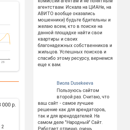
комиссий агентам и не понятным
агентствам. Искала на ЦИАНе, на
АВИТО вообще оказались
мошенники) будьте бдительны и
желаю всем, кто в поиске на
данной площадке найти свои
квартиры и своих
благонадежных собственников и
жильцов. Успешных поисков и
спасибо этому ресурсу, вернемся
 26
еще к вам.
Виола Dusekeeva
Пользуюсь сайтом
второй раз. Считаю, что
ваш сайт - самое лучшее
 000 р.
решение как для арендаторов,
так и для арендодателей. На
самом деле "Народный" Сайт.
 2
Работает отлично, очень