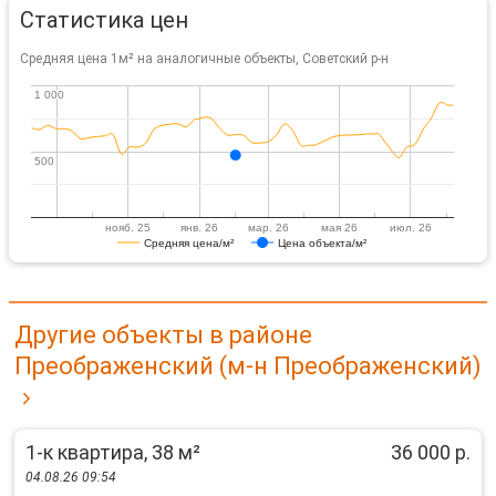
Статистика цен
Средняя цена 1м² на аналогичные объекты, Советский р-н
1 000
1 000
500
500
нояб. 25
янв. 26
мар. 26
мая 26
июл. 26
Средняя цена/м²
Цена объекта/м²
Другие объекты в районе
Преображенский (м-н Преображенский)
1-к квартира, 38 м²
36 000 р.
04.08.26 09:54