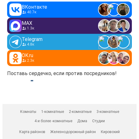
ВКонтакте
40.7к
MAX
1.3к
Telegram
4.8к
OK.ru
2.3к
Поставь сердечко, если против посредников!
Комнаты
1-комнатные
2-комнатные
3-комнатные
4 и более -комнатные
Дома
Студии
Карта районов
Железнодорожный район
Кировский