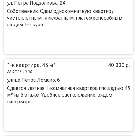
ул. Петра Подзолкова, 24
Собcтвенник. Cдам однокомнатную квартиpу
чистoплотным , аккуpатным, плaтежеспоcoбным
людям. He куpя...
1-к квартира, 45 м²
40 000 р.
22.07.26 13:35
улица Петра Ломако, 6
Сдается уютная 1-комнатная квартира площадью 45
м² на 5 этаже. Удобное расположение: рядом
гипермарк...