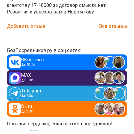
агентству 17-18000 за договор смысла нет.
Развития и успехов вам в Новом году.
Добавить отзыв
Все отзывы
БезПосредников.ру в соц.сетях:
ВКонтакте
40.7к
MAX
1.3к
Telegram
4.8к
OK.ru
2.3к
Поставь сердечко, если против посредников!