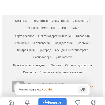
Комнаты
1-комнатные
2-комнатные
3-комнатные
4 и более -комнатные
Дома
Студии
Карта районов
Железнодорожный район
Кировский
Ленинский
Октябрьский
Свердловский
Советский
Центральный
Пригород
Аренда в Железногорске
Сосновоборск
Дивногорск
Правила и рекомендации
Отзывы
Образцы договоров
Контакты
Политика конфиденциальности
© 2013–2026 БезПосредников.ру
Ранее известен как
ОК
БесПосредника.ру / besposrednika.ru
Мы используем
cookie
Фильтры