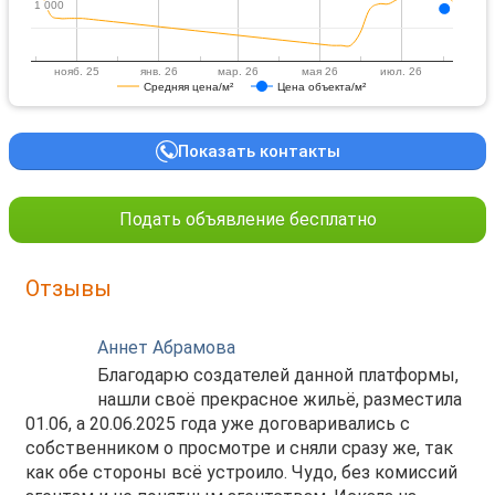
1 000
1 000
нояб. 25
янв. 26
мар. 26
мая 26
июл. 26
Средняя цена/м²
Цена объекта/м²
Показать контакты
Подать объявление бесплатно
Отзывы
Аннет Абрамова
Благодарю создателей данной платформы,
нашли своё прекрасное жильё, разместила
01.06, а 20.06.2025 года уже договаривались с
собственником о просмотре и сняли сразу же, так
как обе стороны всё устроило. Чудо, без комиссий