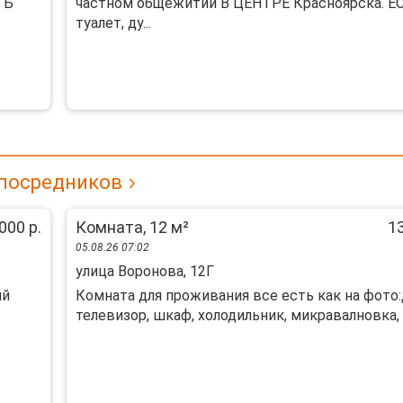
ТЬ
частном общежитии В ЦЕНТРЕ Красноярска. Е
туалет, ду...
 посредников
000 р.
Комната, 12 м²
13
05.08.26 07:02
улица Воронова, 12Г
ий
Комната для проживания все есть как на фото:
телевизор, шкаф, холодильник, микравалновка, п