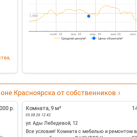
1 000
1 000
нояб. 25
янв. 26
мар. 26
мая 26
июл.
Средняя цена/м²
Цена объекта/м²
тва,
оне Красноярска от собственников
000 р.
Комната, 9 м²
14
05.08.26 12:42
ул. Ады Лебедевой, 12
Все условия! Комната с мебелью и ремонтом в