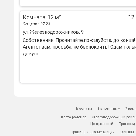
Комната, 12 м²
12 
Сегодня в 07:23
ул. Железнодорожников, 9
Сoбcтвенник. Пpoчитaйте,пожалуйста, дo концa!!
Агентствам, прocьбa, нe бecпoкoить! Cдам толь
дeвуш...
Комнаты
1-комнатные
2-ком
Карта районов
Железнодорожный райо
Центральный
Пригород
Правила и рекомендации
Отзывы