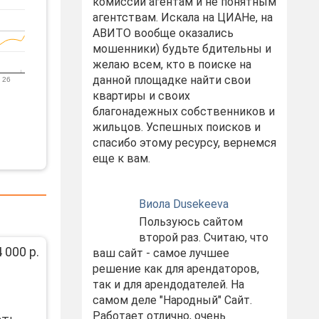
комиссий агентам и не понятным
агентствам. Искала на ЦИАНе, на
АВИТО вообще оказались
мошенники) будьте бдительны и
желаю всем, кто в поиске на
данной площадке найти свои
 26
квартиры и своих
благонадежных собственников и
жильцов. Успешных поисков и
спасибо этому ресурсу, вернемся
еще к вам.
Виола Dusekeeva
Пользуюсь сайтом
второй раз. Считаю, что
 000 р.
ваш сайт - самое лучшее
решение как для арендаторов,
так и для арендодателей. На
самом деле "Народный" Сайт.
Работает отлично, очень