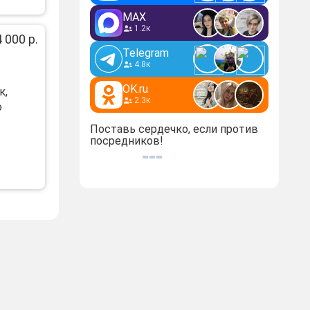
MAX
1.2к
 000 р.
Telegram
4.8к
OK.ru
к,
2.3к
о
Поставь сердечко, если против
посредников!