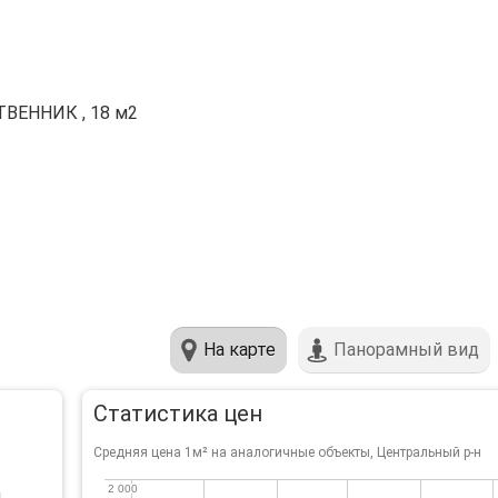
ВЕННИК , 18 м2
На карте
Панорамный вид
Статистика цен
Средняя цена 1м² на аналогичные объекты, Центральный р-н
2 000
2 000
й