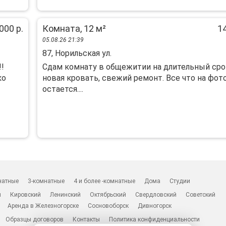
000 р.
Комната, 12 м²
14
05.08.26 21:39
87, Норильская ул.
!
Сдам комнату в общежитии на длительный сро
ко
новая кровать, свежий ремонт. Все что на фот
остается....
натные
3-комнатные
4 и более -комнатные
Дома
Студии
н
Кировский
Ленинский
Октябрьский
Свердловский
Советский
Аренда в Железногорске
Сосновоборск
Дивногорск
Образцы договоров
Контакты
Политика конфиденциальности