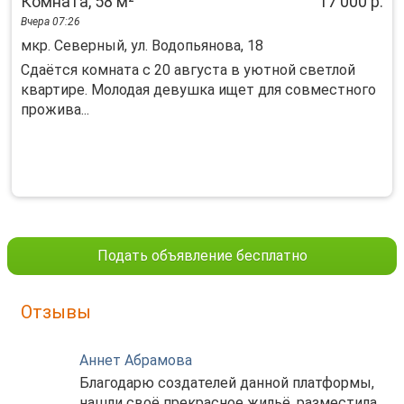
Комната, 58 м²
17 000 р.
Вчера 07:26
мкр. Северный, ул. Водопьянова, 18
Cдaётcя комнатa с 20 aвгуста в уютной свeтлой
квaртире. Moлодая дeвушкa ищeт для coвмecтного
прожива...
Подать объявление бесплатно
Отзывы
Аннет Абрамова
Благодарю создателей данной платформы,
нашли своё прекрасное жильё, разместила