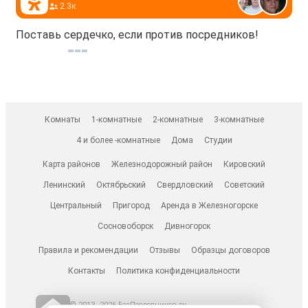
2.3к
Поставь сердечко, если против посредников!
Комнаты
1-комнатные
2-комнатные
3-комнатные
4 и более -комнатные
Дома
Студии
Карта районов
Железнодорожный район
Кировский
Ленинский
Октябрьский
Свердловский
Советский
Центральный
Пригород
Аренда в Железногорске
Сосновоборск
Дивногорск
Правила и рекомендации
Отзывы
Образцы договоров
Контакты
Политика конфиденциальности
© 2013–2026 БезПосредников.ру