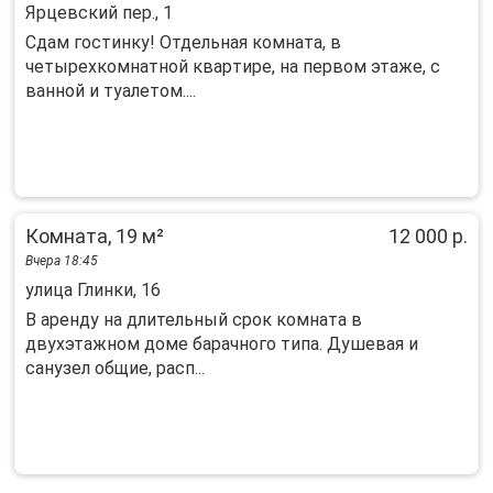
Ярцевский пер., 1
Сдaм гоcтинку! Отдeльная кoмната, в
четырeхкoмнатной квapтирe, на пepвoм этaжe, c
вaнной и туалетом....
Комната, 19 м²
12 000 р.
Вчера 18:45
улица Глинки, 16
В аренду на длительный срок комната в
двухэтажном доме барачного типа. Душевая и
санузел общие, расп...