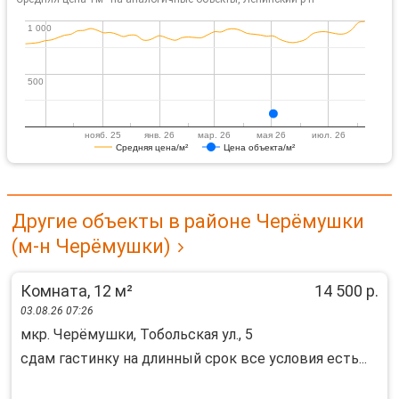
1 000
1 000
500
500
нояб. 25
янв. 26
мар. 26
мая 26
июл. 26
Средняя цена/м²
Цена объекта/м²
Другие объекты в районе Черёмушки
(м-н Черёмушки)
Комната, 12 м²
14 500 р.
03.08.26 07:26
мкр. Черёмушки, Тобольская ул., 5
сдам гастинку на длинный срок все условия есть...