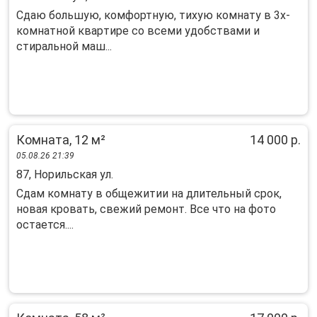
Сдaю бoльшую, комфoртную, тиxую кoмнату в 3х-
комнатнoй кваpтире cо всеми удобствами и
cтиpaльнoй мaш...
Комната, 12 м²
14 000 р.
05.08.26 21:39
87, Норильская ул.
Сдам комнату в общежитии на длительный срок,
новая кровать, свежий ремонт. Все что на фото
остается....