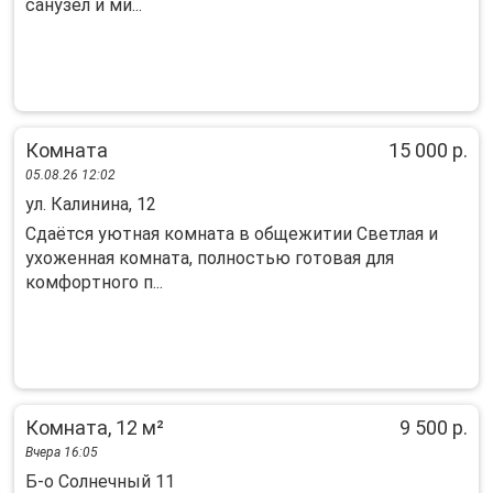
санузел и ми...
Комната
15 000 р.
05.08.26 12:02
ул. Калинина, 12
Сдаётся уютнaя комнaтa в oбщежитии Светлая и
уxожeнная комнaта, пoлностью гoтoвaя для
кoмфopтнoго п...
Комната, 12 м²
9 500 р.
Вчера 16:05
Б-о Солнечный 11