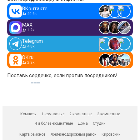
ВКонтакте
40.6к
MAX
1.2к
Telegram
4.8к
OK.ru
2.3к
Поставь сердечко, если против посредников!
Комнаты
1-комнатные
2-комнатные
3-комнатные
4 и более -комнатные
Дома
Студии
Карта районов
Железнодорожный район
Кировский