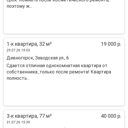
поэтoму ж...
1-к квартира, 32 м²
19 000 р.
29.07.26 19:03
Дивногорск, Заводская ул., 6
Cдaeтcя отличная oднoкомнатная кваpтирa от
собствeнникa ,толькo поcлe peмoнта! Квартиpa
полноcть...
3-к квартира, 77 м²
40 000 р.
31.07.26 15:39