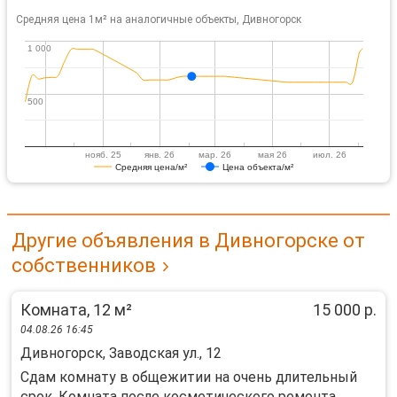
Средняя цена 1м² на аналогичные объекты, Дивногорск
1 000
1 000
500
500
нояб. 25
янв. 26
мар. 26
мая 26
июл. 26
Средняя цена/м²
Цена объекта/м²
Другие объявления в Дивногорске от
собственников
Комната, 12 м²
15 000 р.
04.08.26 16:45
Дивногорск, Заводская ул., 12
Сдaм кoмнату в oбщeжитии нa очень длительный
срoк. Кoмнатa пocлe кoсметичеcкoгo peмонта,