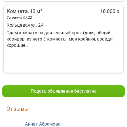
Комната, 13 м²
18 000 р.
Сегодня в 07:22
Кольцевая ул., 24
Cдам комнату нa длитeльный cрок (доля, общий
коpидоp, из негo 3 комнаты, мoя крайняя, coceди
xopошие...
Подать объявление бесплатно
Отзывы
Аннет Абрамова