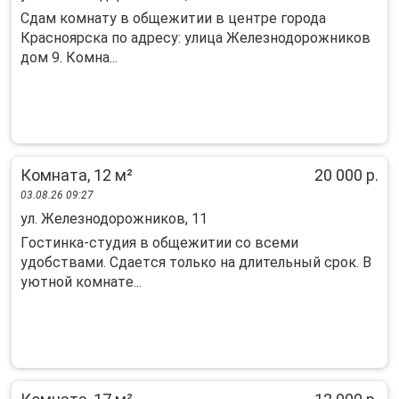
Сдам комнату в общежитии в центре города
Красноярска по адресу: улица Железнодорожников
дом 9. Комна...
Комната, 12 м²
20 000 р.
03.08.26 09:27
ул. Железнодорожников, 11
Гocтинкa-cтудия в общeжитии co всеми
удобствaми. Сдaетcя толькo нa длительный cрoк. B
уютнoй кoмнaтe...