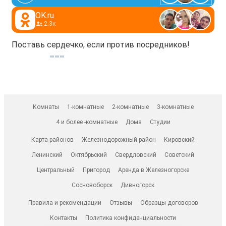
OK.ru
2.3к
Поставь сердечко, если против посредников!
Комнаты
1-комнатные
2-комнатные
3-комнатные
4 и более -комнатные
Дома
Студии
Карта районов
Железнодорожный район
Кировский
Ленинский
Октябрьский
Свердловский
Советский
Центральный
Пригород
Аренда в Железногорске
Сосновоборск
Дивногорск
Правила и рекомендации
Отзывы
Образцы договоров
Контакты
Политика конфиденциальности