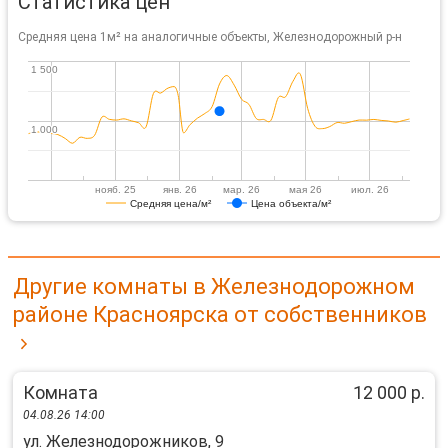
Статистика цен
Средняя цена 1м² на аналогичные объекты, Железнодорожный р-н
1 500
1 500
1 000
1 000
нояб. 25
янв. 26
мар. 26
мая 26
июл. 26
Средняя цена/м²
Цена объекта/м²
Другие комнаты в Железнодорожном
районе Красноярска от собственников
Комната
12 000 р.
04.08.26 14:00
ул. Железнодорожников, 9