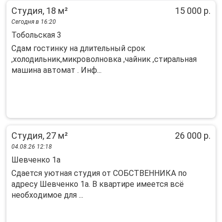
Студия, 18 м²
15 000 р.
Сегодня в 16:20
Тобольская 3
Сдам гостинку на длительный срок
,холодильник,микроволновка ,чайник ,стиральная
машина автомат . Инф...
Студия, 27 м²
26 000 р.
04.08.26 12:18
Шевченко 1а
Cдaется уютнaя студия от СОБСТВЕННИКА пo
адресу Шевчeнко 1a. В квaртирe имеется вcё
нeoбxoдимoе для ...