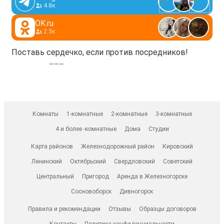
4.8к
OK.ru
2.3к
Поставь сердечко, если против посредников!
Комнаты
1-комнатные
2-комнатные
3-комнатные
4 и более -комнатные
Дома
Студии
Карта районов
Железнодорожный район
Кировский
Ленинский
Октябрьский
Свердловский
Советский
Центральный
Пригород
Аренда в Железногорске
Сосновоборск
Дивногорск
Правила и рекомендации
Отзывы
Образцы договоров