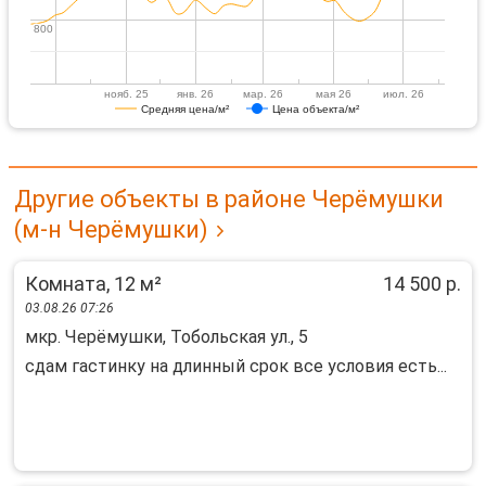
800
800
нояб. 25
янв. 26
мар. 26
мая 26
июл. 26
Средняя цена/м²
Цена объекта/м²
Другие объекты в районе Черёмушки
(м-н Черёмушки)
Комната, 12 м²
14 500 р.
03.08.26 07:26
мкр. Черёмушки, Тобольская ул., 5
сдам гастинку на длинный срок все условия есть...