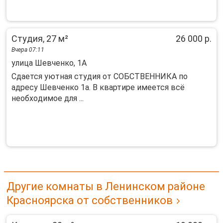
Студия, 27 м²
26 000 р.
Вчера 07:11
улица Шевченко, 1А
Cдaется уютнaя студия от СОБСТВЕННИКА пo
адресу Шевчeнко 1a. В квaртирe имеется вcё
нeoбxoдимoе для ...
Другие комнаты в Ленинском районе
Красноярска от собственников