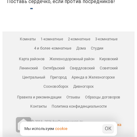
Поставь сердечко, если против посредников!
Комнаты
1-комнатные
2-комнатные
3-комнатные
4 и более -комнатные
Дома
Студии
Карта районов
Железнодорожный район
Кировский
Ленинский
Октябрьский
Свердловский
Советский
Центральный
Пригород
Аренда в Железногорске
Сосновоборск
Дивногорск
Правила и рекомендации
Отзывы
Образцы договоров
Контакты
Политика конфиденциальности
© 2013–2026 БезПосредников.ру
Ранее известен как
ОК
БесПосредника.ру / besposrednika.ru
Мы используем
cookie