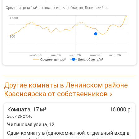
Средняя цена 1м² на аналогичные объекты, Ленинский р-н
1 000
1 000
800
800
нояб. 25
янв. 26
мар. 26
мая 26
июл. 26
Средняя цена/м²
Цена объекта/м²
Другие комнаты в Ленинском районе
Красноярска от собственников
Комната, 17 м²
16 000 р.
28.07.26 21:40
Читинская улица, 12
Сдам комнату в (однокомнатной, отдельный вход в