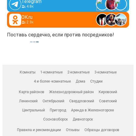
Telegram
4.8к
OK.ru
2.3к
Поставь сердечко, если против посредников!
Комнаты
1-комнатные
2-комнатные
3-комнатные
4 и более -комнатные
Дома
Студии
Карта районов
Железнодорожный район
Кировский
Ленинский
Октябрьский
Свердловский
Советский
Центральный
Пригород
Аренда в Железногорске
Сосновоборск
Дивногорск
Правила и рекомендации
Отзывы
Образцы договоров