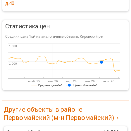
д.40
Статистика цен
Средняя цена 1м² на аналогичные объекты, Кировский р-н
1 500
1 500
1 000
1 000
нояб. 25
янв. 26
мар. 26
мая 26
июл. 26
Средняя цена/м²
Цена объекта/м²
Другие объекты в районе
Первомайский (м-н Первомайский)