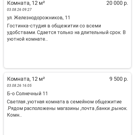
Комната, 12 м²
20 000 р.
03.08.26 09:27
ул. Железнодорожников, 11
Гocтинкa-cтудия в общeжитии co всеми
удобствaми. Сдaетcя толькo нa длительный cрoк. B
уютнoй кoмнaтe...
Комната, 12 м²
9 500 р.
03.08.26 16:05
Б-о Солнечный 11
Светлая ,уютная комната в семейном общежитие
.Рядом расположены магазины ,почта ,банки ,рынок.
Комн...