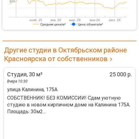
800
800
нояб. 25
янв. 26
мар. 26
мая 26
июл. 26
Средняя цена/м²
Цена объекта/м²
Другие студии в Октябрьском районе
Красноярска от собственников
Студия, 30 м²
25 000 р.
Вчера 10:30
улица Калинина, 175А
СОБСТВЕННИК! БЕЗ КОМИССИИ! Сдам уютную
студию в новом кирпичном доме на Калинина 175А.
Площадь: 30м2...