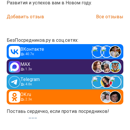
Развития и успехов вам в Новом году.
Добавить отзыв
Все отзывы
БезПосредников.ру в соц.сетях:
ВКонтакте
40.7к
MAX
1.3к
Telegram
4.8к
OK.ru
2.3к
Поставь сердечко, если против посредников!