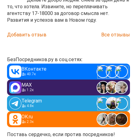
то, что хотела. Извините, но переплачивать
агентству 17-18000 за договор смысла нет.
Развития и успехов вам в Новом году.
Добавить отзыв
Все отзывы
БезПосредников.ру в соц.сетях:
ВКонтакте
40.7к
MAX
1.2к
Telegram
4.8к
OK.ru
2.3к
Поставь сердечко, если против посредников!