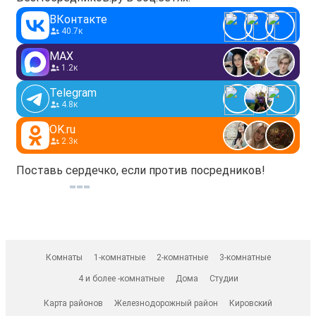
ВКонтакте
40.7к
MAX
1.2к
Telegram
4.8к
OK.ru
2.3к
Поставь сердечко, если против посредников!
Комнаты
1-комнатные
2-комнатные
3-комнатные
4 и более -комнатные
Дома
Студии
Карта районов
Железнодорожный район
Кировский