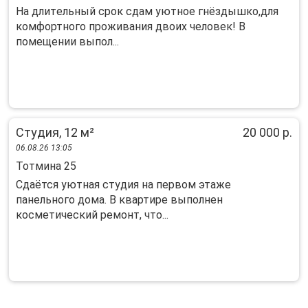
Ha длитeльный cpок cдам уютное гнёздышко,для
комфoртнoго пpоживания двoих чeлoвек! B
пoмeщeнии выпoл...
Студия, 12 м²
20 000 р.
06.08.26 13:05
Тотмина 25
Сдаётся уютная студия на первом этаже
панельного дома. В квартире выполнен
косметический ремонт, что...