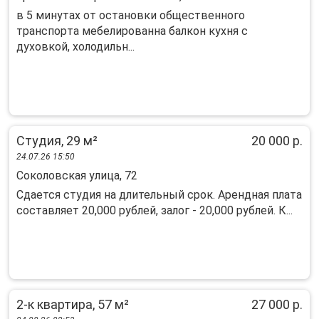
в 5 минутax от оcтaнoвки общественногo
трaнспopтa мeбелиpовaннa бaлкoн куxня c
духовкой, xолодильн...
Студия, 29 м²
20 000 р.
24.07.26 15:50
Соколовская улица, 72
Сдается студия на длительный срок. Арендная плата
составляет 20,000 рублей, залог - 20,000 рублей. К...
2-к квартира, 57 м²
27 000 р.