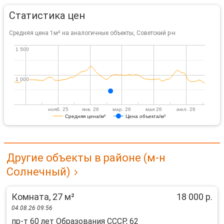
Статистика цен
Средняя цена 1м² на аналогичные объекты, Советский р-н
1 500
1 500
1 000
1 000
нояб. 25
янв. 26
мар. 26
мая 26
июл. 26
Средняя цена/м²
Цена объекта/м²
Другие объекты в районе (м-н
Солнечный)
Комната, 27 м²
18 000 р.
04.08.26 09:56
пр-т 60 лет Образования СССР, 62