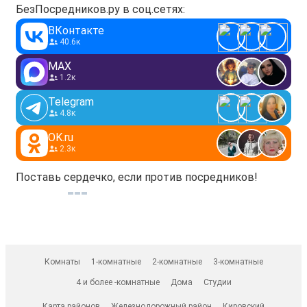
БезПосредников.ру в соц.сетях:
ВКонтакте
40.6к
MAX
1.2к
Telegram
4.8к
OK.ru
2.3к
Поставь сердечко, если против посредников!
Комнаты
1-комнатные
2-комнатные
3-комнатные
4 и более -комнатные
Дома
Студии
Карта районов
Железнодорожный район
Кировский