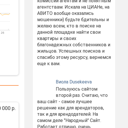
комиссий агентам и не понятным
агентствам. Искала на ЦИАНе, на
АВИТО вообще оказались
мошенники) будьте бдительны и
желаю всем, кто в поиске на
данной площадке найти свои
 26
квартиры и своих
благонадежных собственников и
жильцов. Успешных поисков и
спасибо этому ресурсу, вернемся
еще к вам.
Виола Dusekeeva
Пользуюсь сайтом
второй раз. Считаю, что
ваш сайт - самое лучшее
 000 р.
решение как для арендаторов,
так и для арендодателей. На
самом деле "Народный" Сайт.
Работает отлично, очень