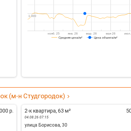
1 000
1 000
нояб. 25
янв. 26
мар. 26
мая 26
июл.
Средняя цена/м²
Цена объекта/м²
ок (м-н Студгородок)
000 р.
2-к квартира, 63 м²
50
04.08.26 07:15
улица Борисова, 30