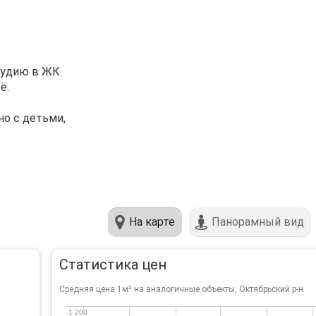
тудию в ЖК
ё.
но с детьми,
На карте
Панорамный вид
Статистика цен
Средняя цена 1м² на аналогичные объекты, Октябрьский р-н
1 200
1 200