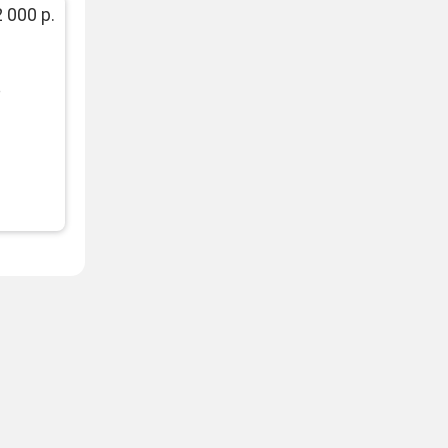
 000 р.
е