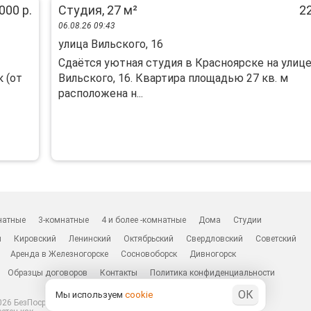
000 р.
Студия, 27 м²
22
06.08.26 09:43
улица Вильского, 16
Сдаётся уютная студия в Красноярске на улиц
 (от
Вильского, 16. Квартира площадью 27 кв. м
расположена н...
натные
3-комнатные
4 и более -комнатные
Дома
Студии
н
Кировский
Ленинский
Октябрьский
Свердловский
Советский
Аренда в Железногорске
Сосновоборск
Дивногорск
Образцы договоров
Контакты
Политика конфиденциальности
ОК
Мы используем
cookie
26 БезПосредников.ру