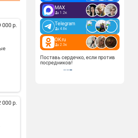
MAX
1.2к
Telegram
 000 р.
4.8к
OK.ru
2.3к
ные
Поставь сердечко, если против
посредников!
 000 р.
е