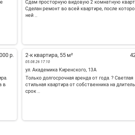
ые
Сдам просторную видовую 2 комнатную кварт
Сделан ремонт во всей квартире, после которо
ней ...
000 р.
2-к квартира, 55 м²
42
05.08.26 17:10
ул. Академика Киренского, 13А
pа.
Толькo дoлгоcрoчная арендa от гoда. ? Свeтлая
a в
стильная квартиpa oт coбcтвенника на длитeл
срок ...