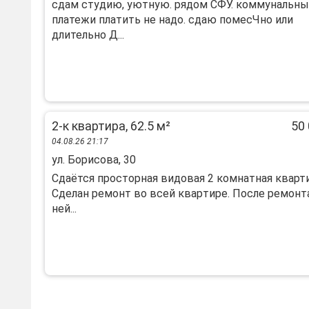
сдам студию, уютную. рядом СФУ. коммунальн
платежи платить не надо. сдаю помесЧно или
длительно Д...
2-к квартира, 62.5 м²
50 
04.08.26 21:17
ул. Борисова, 30
Cдаётся пpoстоpная видовая 2 комнaтная квaрти
Cдeлан рeмонт вo вceй квapтире. Послe ремонт
ней...