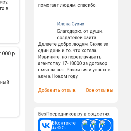
иру.
помогает людям. спасибо.
го в
Илона Сухих
Благодарю, от души,
создателей сайта.
Делаете добро людям. Сняла за
один день и то, что хотела.
 000 р.
Извините, но переплачивать
агентству 17-18000 за договор
смысла нет. Развития и успехов
вам в Новом году.
ьный
Добавить отзыв
Все отзывы
БезПосредников.ру в соц.сетях:
ВКонтакте
40.7к