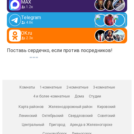
MAX
1.2к
Telegram
4.8к
OK.ru
2.3к
Поставь сердечко, если против посредников!
Комнаты
1-комнатные
2-комнатные
3-комнатные
4 и более -комнатные
Дома
Студии
Карта районов
Железнодорожный район
Кировский
Ленинский
Октябрьский
Свердловский
Советский
Центральный
Пригород
Аренда в Железногорске
Сосновоборск
Дивногорск