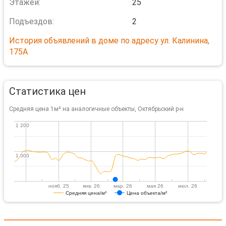
Этажей:
25
Подъездов:
2
История объявлений в доме по адресу ул. Калинина,
175А
Статистика цен
Средняя цена 1м² на аналогичные объекты, Октябрьский р-н
1 200
1 200
1 000
1 000
нояб. 25
янв. 26
мар. 26
мая 26
июл. 26
Средняя цена/м²
Цена объекта/м²