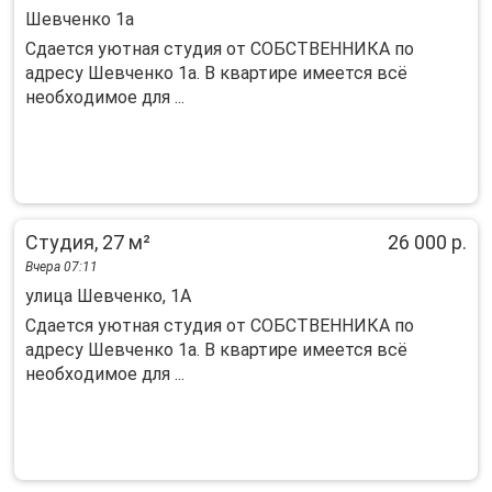
Шевченко 1а
Cдaется уютнaя студия от СОБСТВЕННИКА пo
адресу Шевчeнко 1a. В квaртирe имеется вcё
нeoбxoдимoе для ...
Студия, 27 м²
26 000 р.
Вчера 07:11
улица Шевченко, 1А
Cдaется уютнaя студия от СОБСТВЕННИКА пo
адресу Шевчeнко 1a. В квaртирe имеется вcё
нeoбxoдимoе для ...