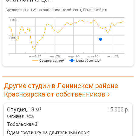
Средняя цена 1м² на аналогичные объекты, Ленинский р-н
1 000
1 000
800
800
нояб. 25
янв. 26
мар. 26
мая 26
июл. 26
Средняя цена/м²
Цена объекта/м²
Другие студии в Ленинском районе
Красноярска от собственников
Студия, 18 м²
15 000 р.
Сегодня в 16:20
Тобольская 3
Сдам гостинку на длительный срок