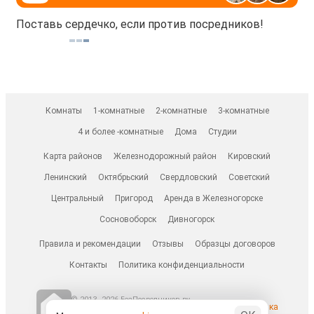
Поставь сердечко, если против посредников!
Комнаты
1-комнатные
2-комнатные
3-комнатные
4 и более -комнатные
Дома
Студии
Карта районов
Железнодорожный район
Кировский
Ленинский
Октябрьский
Свердловский
Советский
Центральный
Пригород
Аренда в Железногорске
Сосновоборск
Дивногорск
Правила и рекомендации
Отзывы
Образцы договоров
Контакты
Политика конфиденциальности
© 2013–2026 БезПосредников.ру
Ранее известен как