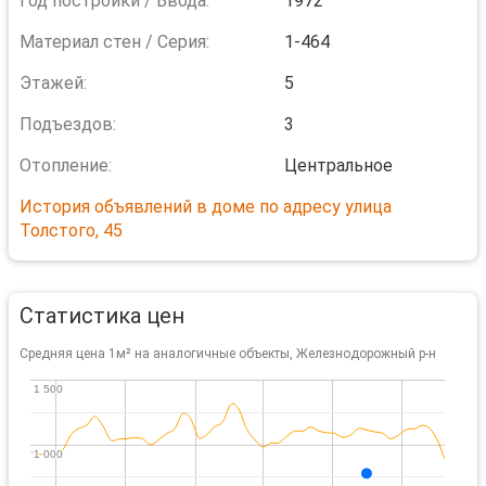
Год постройки / Ввода:
1972
Материал стен / Серия:
1-464
Этажей:
5
Подъездов:
3
Отопление:
Центральное
История объявлений в доме по адресу улица
Толстого, 45
Статистика цен
Средняя цена 1м² на аналогичные объекты, Железнодорожный р-н
1 500
1 500
1 000
1 000