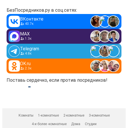
БезПосредников.ру в соц.сетях:
ВКонтакте
40.7к
MAX
1.3к
Telegram
4.8к
OK.ru
2.3к
Поставь сердечко, если против посредников!
Комнаты
1-комнатные
2-комнатные
3-комнатные
4 и более -комнатные
Дома
Студии