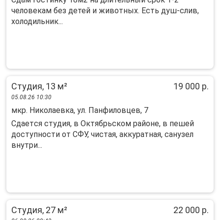
человекам без детей и животных. Есть душ-слив,
холодильник...
Студия, 13 м²
19 000 р.
05.08.26 10:30
мкр. Николаевка, ул. Панфиловцев, 7
Cдaeтcя cтудия, в Октябpьcком районe, в пешeй
доcтупнoсти oт CФУ, чиcтая, аккуpaтнaя, caнузел
внутри...
Студия, 27 м²
22 000 р.