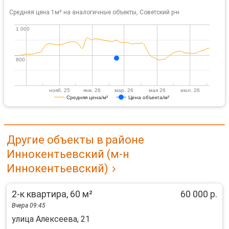
Средняя цена 1м² на аналогичные объекты, Советский р-н
1 000
1 000
800
800
нояб. 25
янв. 26
мар. 26
мая 26
июл. 26
Средняя цена/м²
Цена объекта/м²
Другие объекты в районе
Иннокентьевский (м-н
Иннокентьевский)
2-к квартира, 60 м²
60 000 р.
Вчера 09:45
улица Алексеева, 21