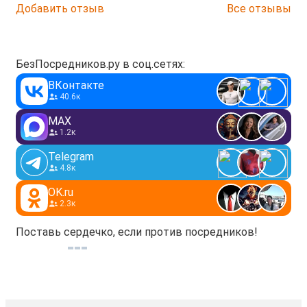
Добавить отзыв
Все отзывы
БезПосредников.ру в соц.сетях:
ВКонтакте
40.6к
MAX
1.2к
Telegram
4.8к
OK.ru
2.3к
Поставь сердечко, если против посредников!