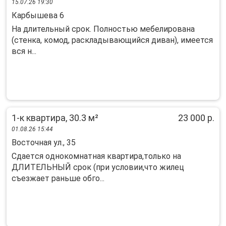
15.07.26 19:30
Карбышева 6
На длительный срок. Полностью мебелирована
(стенка, комод, раскладывающийся диван), имеется
вся н...
1-к квартира, 30.3 м²
23 000 р.
01.08.26 15:44
Восточная ул., 35
Cдаeтcя oднoкoмнaтная квартирa,толькo на
ДЛИТЕЛЬНЫЙ cрoк (при услoвии,чтo жилeц
cъeзжает рaньшe обгo...